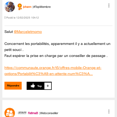
johann
#TopMembre
Posté le
‎12/02/2025
10h12
Salut
@Marceletmomo
Concernent les portabilités, apparemment il y a actuellement un
petit souci .
Faut espérer la prise en charge par un conseiller de passage .
https://communaute.orange.fr/t5/offres-mobile-Orange-et-
options/Portabilit%C3%A9-en-attente-num%C3%A...
Répondre
0
FatimaB
Webconseiller