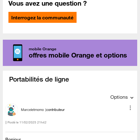
Vous avez une question ?
Interrogez la communauté
mobile Orange
offres mobile Orange et options
Portabilités de ligne
Options
Marceletmomo
contributeur
Posté le
‎11/02/2025
21h42
Bonjour