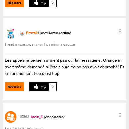
Répondre
0
Bmnm54
contributeur confirmé
Posté le
‎19/05/2026
10h14
Modifié le
19/05/2026
Les appels je pense n allaient pas dur la messagerie. Orange m'
avait même demandé si j'etais sure de ne pas avoir décroché! Et
la franchement trop c'est trop
Répondre
0
Karim_Z
Webconseiller
Posté le
‎21/05/2026
10h57