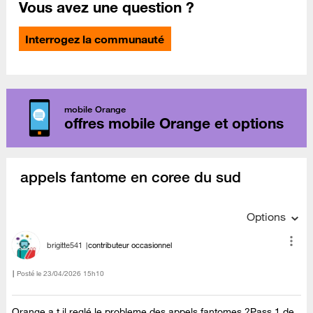
Vous avez une question ?
Interrogez la communauté
mobile Orange
offres mobile Orange et options
appels fantome en coree du sud
Options
brigitte541
contributeur occasionnel
Posté le
‎23/04/2026
15h10
Orange a t il reglé le probleme des appels fantomes ?Pass 1 de