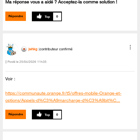
Ma réponse vous a aidé ? Acceptez-la comme solution !
Répondre
0
jwhkg
contributeur confirmé
Posté le
‎25/04/2026
11h35
Voir :
https://communaute.orange.fr/t5/offres-mobile-Orange-et-
options/Appels-d%C3%A9marcharge-d%C3%A9bit%C...
Répondre
0