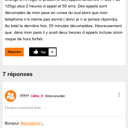
120go plus 2 heures d appel et 50 sms. Des appels sont
décomptés de mon pass en coree du sud alors que mon
telephone n'a meme pas sonné ( donc je n ai jamais répondu).
Au total la dernière fois. 25 minutes décomptées. Heureusement
que dans mon pass il y avait deux heures d appels incluse sinon
risque de hors forfait.
Répondre
0
7 réponses
Céline_R
Webconseiller
Posté le
‎24/04/2026
9h26
Bonjour
@brigitte541
,