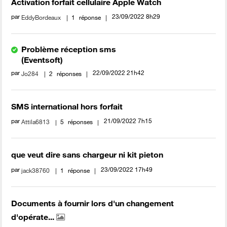
Activation forfait cellulaire Apple Watch
par
‎23/09/2022
8h29
EddyBordeaux
1
réponse
Problème réception sms
(Eventsoft)
par
‎22/09/2022
21h42
Jo284
2
réponses
SMS international hors forfait
par
‎21/09/2022
7h15
Attila6813
5
réponses
que veut dire sans chargeur ni kit pieton
par
‎23/09/2022
17h49
jack38760
1
réponse
Documents à fournir lors d'un changement
d'opérate...