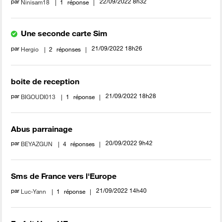
par
‎22/09/2022
8h32
Ninisam18
1
réponse
Une seconde carte Sim
par
‎21/09/2022
18h26
Hergio
2
réponses
boite de reception
par
‎21/09/2022
18h28
BIGOUDI013
1
réponse
Abus parrainage
par
‎20/09/2022
9h42
BEYAZGUN
4
réponses
Sms de France vers l'Europe
par
‎21/09/2022
14h40
Luc-Yann
1
réponse