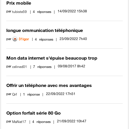
Prix mobile
par
‎14/09/2022
15h38
tubiste59
4
réponses
longue ommunication téléphonique
par
‎23/09/2022
7h40
31igor
4
réponses
Mon data internet s'épuise beaucoup trop
par
‎09/08/2017
8h42
celined01
7
réponses
Offrir un téléphone avec mes avantages
par
‎22/09/2022
17h51
Qrf
1
réponse
Option forfait série 80 Go
par
‎21/09/2022
10h47
MaNat17
4
réponses