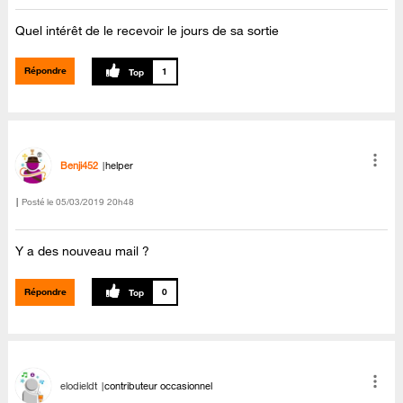
Quel intérêt de le recevoir le jours de sa sortie
Répondre
1
Benji452
helper
Posté le
‎05/03/2019
20h48
Y a des nouveau mail ?
Répondre
0
elodieldt
contributeur occasionnel