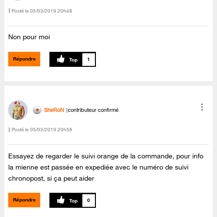
Posté le
‎05/03/2019
20h48
Non pour moi
Répondre
1
SheRoN
contributeur confirmé
Posté le
‎05/03/2019
20h58
Essayez de regarder le suivi orange de la commande, pour info
la mienne est passée en expediée avec le numéro de suivi
chronopost, si ça peut aider
Répondre
0