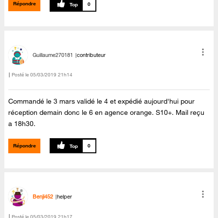
Répondre
0
Guillaume270181
contributeur
Posté le
‎05/03/2019
21h14
Commandé le 3 mars validé le 4 et expédié aujourd'hui pour
réception demain donc le 6 en agence orange. S10+. Mail reçu
a 18h30.
Répondre
0
Benji452
helper
Posté le
‎05/03/2019
21h17