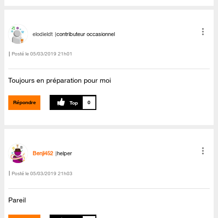
elodieldt
contributeur occasionnel
Posté le
‎05/03/2019
21h01
Toujours en préparation pour moi
Répondre
0
Benji452
helper
Posté le
‎05/03/2019
21h03
Pareil