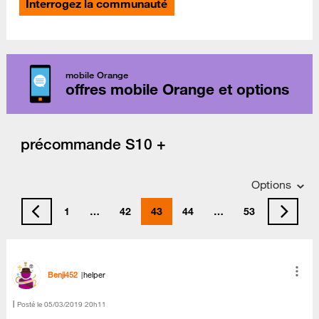
Interrogez la communauté
mobile Orange
offres mobile Orange et options
précommande S10 +
Options
1
…
42
43
44
…
53
Benji452
helper
Posté le
‎05/03/2019
20h11