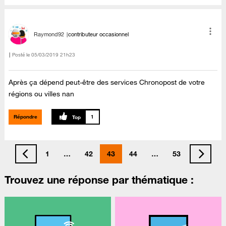
Raymond92
contributeur occasionnel
Posté le
‎05/03/2019
21h23
Après ça dépend peut-être des services Chronopost de votre
régions ou villes nan
Répondre
1
1
…
42
43
44
…
53
Trouvez une réponse par thématique :