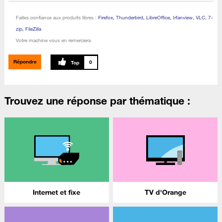
Faites confiance aux produits libres :
Firefox
,
Thunderbird
,
LibreOffice
,
Irfanview
,
VLC, 7-
zip
,
FileZilla
Votre machine vous en remerciera
Répondre
0
Trouvez une réponse par thématique :
Internet et fixe
TV d'Orange