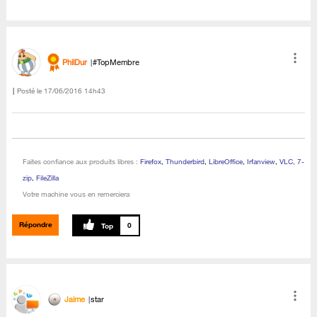
PhilDur
#TopMembre
Posté le
‎17/06/2016
14h43
Faites confiance aux produits libres :
Firefox
,
Thunderbird
,
LibreOffice
,
Irfanview
,
VLC, 7-
zip
,
FileZilla
Votre machine vous en remerciera
Répondre
0
Jaime
star