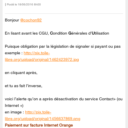
Posté le
‎18/06/2016
8h00
Bonjour
@cochon92
En lisant avant les CGU,
C
ondition
G
énérales d’
U
tilisation
Puisque obligation par la législation de signaler si payant ou pas
exemple :
http://pix.toile-
libre.org/upload/original/1462423972.jpg
en cliquant après,
et tu as fait l’inverse,
voici l’alerte qu’on a après désactivation du service Contact+ (ou
Internet +)
en image :
http://pix.toile-
libre.org/upload/original/1456637869.png
Paiement sur facture Internet Orange