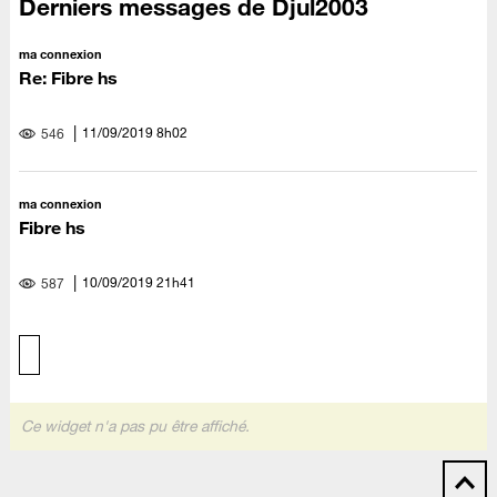
Derniers messages de Djul2003
ma connexion
Re: Fibre hs
‎11/09/2019
8h02
546
ma connexion
Fibre hs
‎10/09/2019
21h41
587
Ce widget n'a pas pu être affiché.