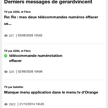
Derniers messages de gerardvincent
TV par ADSL et Fibre
Re: Re : mes deux télécommandes numéros éffacer
us...
‎03/06/2026
12h02
207
TV par ADSL et Fibre
télécommande numérotation
effacer
‎02/06/2026
10h06
329
TV par Satellite
Manque menu application dans le menu tv d'Orange
‎21/12/2014
15h35
2922