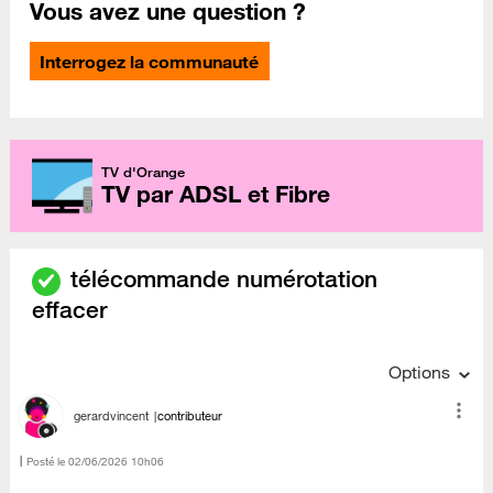
Vous avez une question ?
Interrogez la communauté
TV d'Orange
TV par ADSL et Fibre
télécommande numérotation
effacer
Options
gerardvincent
contributeur
Posté le
‎02/06/2026
10h06