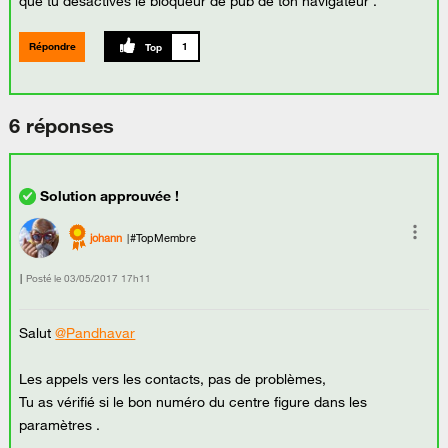
que tu désactives le bloqueur de pub de ton navigateur .
Répondre
1
6 réponses
johann
#TopMembre
Posté le
‎03/05/2017
17h11
Salut
@Pandhavar
Les appels vers les contacts, pas de problèmes,
Tu as vérifié si le bon numéro du centre figure dans les
paramètres .