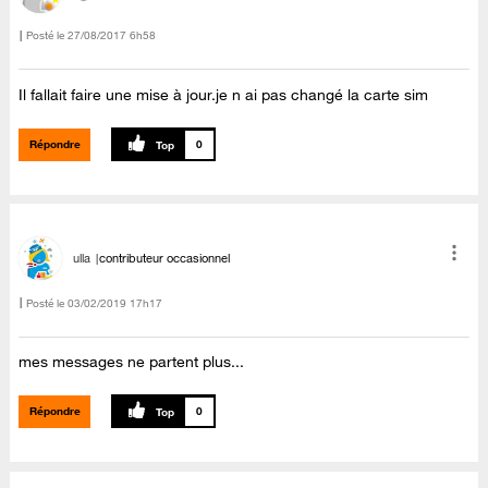
Posté le
‎27/08/2017
6h58
Il fallait faire une mise à jour.je n ai pas changé la carte sim
Répondre
0
ulla
contributeur occasionnel
Posté le
‎03/02/2019
17h17
mes messages ne partent plus...
Répondre
0