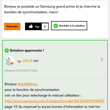
Bonjour je possède un Samsung grand prime et je cherche la
fonction de synchronisation, merci
Accéder à la solution
Répondre
0
petit_titi
star
Posté le
‎10/10/2015
11h53
Bonjour
@do5962ma
pour la fonction de synchronisation
voir ce lien pour telecharge le manuel utilisateur :
http://www.samsung.com/fr/support/model/SM-G530FZWAXEF
page 12 du maunuel tu auras Icones d'information tu met ton