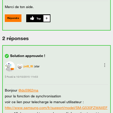
Merci de ton aide.
Répondre
0
2 réponses
petit_titi
star
Posté le
‎10/10/2015
11h53
Bonjour
@do5962ma
pour la fonction de synchronisation
voir ce lien pour telecharge le manuel utilisateur :
http://www.samsung.com/fr/support/model/SM-G530FZWAXEF