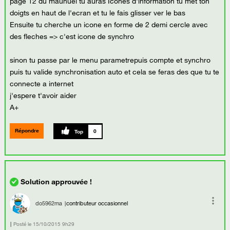
page 12 du maunuel tu auras Icones d'information tu met ton
doigts en haut de l'ecran et tu le fais glisser ver le bas
Ensuite tu cherche un icone en forme de 2 demi cercle avec
des fleches => c'est icone de synchro
sinon tu passe par le menu parametrepuis compte et synchro
puis tu valide synchronisation auto et cela se feras des que tu te
connecte a internet
j'espere t'avoir aider
A+
Répondre
0
do5962ma
contributeur occasionnel
Posté le
‎15/10/2015
9h29