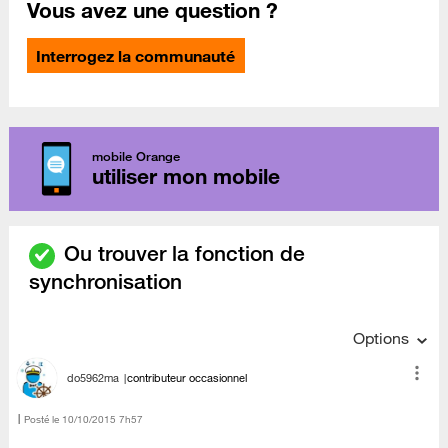
Vous avez une question ?
Interrogez la communauté
mobile Orange
utiliser mon mobile
Ou trouver la fonction de
synchronisation
Options
do5962ma
contributeur occasionnel
Posté le
‎10/10/2015
7h57