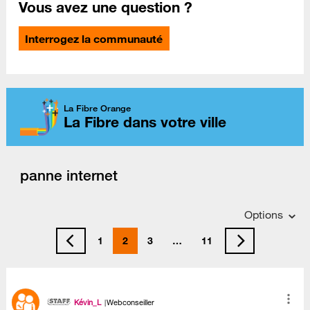
Vous avez une question ?
Interrogez la communauté
La Fibre Orange
La Fibre dans votre ville
panne internet
Options
1
2
3
…
11
Kévin_L
Webconseiller