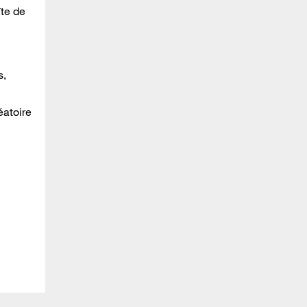
îte de
s,
éatoire