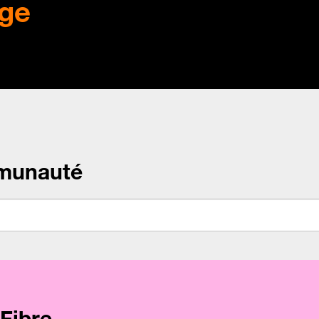
ge
munauté
Fibre