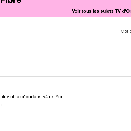
Voir tous les sujets TV d'
Opti
 play et le décodeur tv4 en Adsl
er