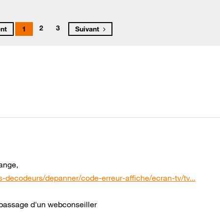
2
3
nt
1
Suivant
range,
es-decodeurs/depanner/code-erreur-affiche/ecran-tv/tv...
le passage d'un webconseiller