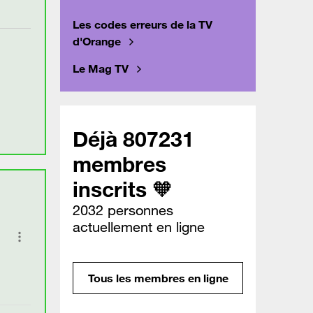
Les codes erreurs de la TV
d'Orange
Le Mag TV
Déjà 807231
membres
inscrits 🧡
2032 personnes
actuellement en ligne
Tous les membres en ligne