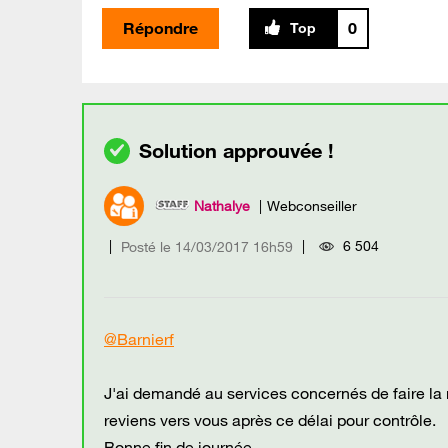
Répondre
0
Nathalye
Webconseiller
6 504
Posté le
‎14/03/2017
16h59
@Barnierf
J'ai demandé au services concernés de faire la 
reviens vers vous après ce délai pour contrôle.
Bonne fin de journée.