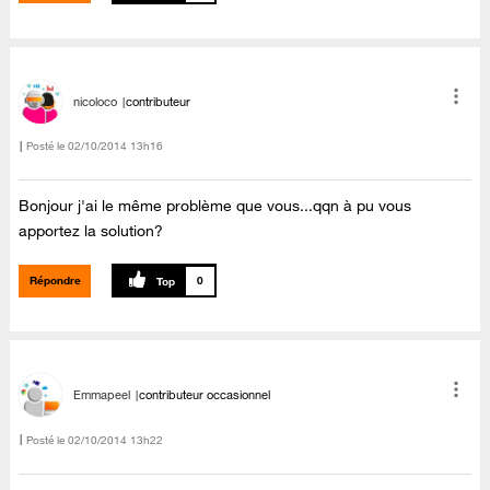
nicoloco
contributeur
Posté le
‎02/10/2014
13h16
Bonjour j'ai le même problème que vous...qqn à pu vous
apportez la solution?
Répondre
0
Emmapeel
contributeur occasionnel
Posté le
‎02/10/2014
13h22