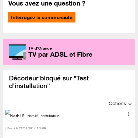
Vous avez une question ?
Interrogez la communauté
TV d'Orange
TV par ADSL et Fibre
Décodeur bloqué sur "Test
d'installation"
Options
Nath16
contributeur
Posté le
‎22/09/2014
15h09