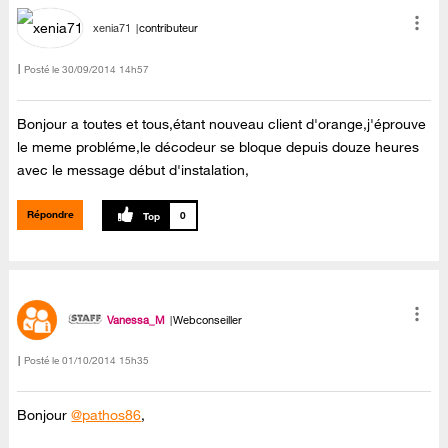
xenia71
contributeur
Posté le
‎30/09/2014
14h57
Bonjour a toutes et tous,étant nouveau client d'orange,j'éprouve
le meme probléme,le décodeur se bloque depuis douze heures
avec le message début d'instalation,
Répondre
0
Vanessa_M
Webconseiller
Posté le
‎01/10/2014
15h35
Bonjour
@pathos86
,