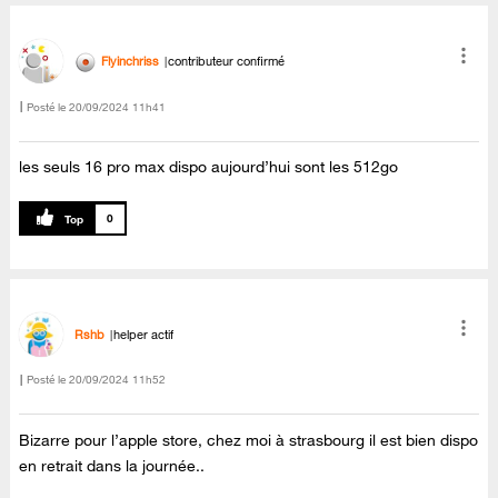
Flyinchriss
contributeur confirmé
Posté le
‎20/09/2024
11h41
les seuls 16 pro max dispo aujourd’hui sont les 512go
0
Rshb
helper actif
Posté le
‎20/09/2024
11h52
Bizarre pour l’apple store, chez moi à strasbourg il est bien dispo
en retrait dans la journée..