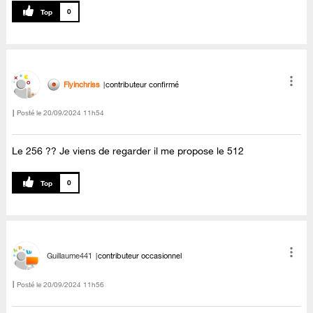
0
Flyinchriss
contributeur confirmé
Posté le
‎20/09/2024
11h54
Le 256 ?? Je viens de regarder il me propose le 512
0
Guillaume441
contributeur occasionnel
Posté le
‎20/09/2024
11h56