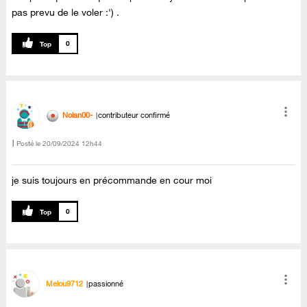
pas prevu de le voler :') .
0
Nolan00-
contributeur confirmé
Posté le
‎20/09/2024
12h44
je suis toujours en précommande en cour moi
0
Melou9712
passionné