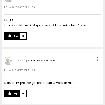
Posté le
‎20/09/2024
11h38
RSHB
indisponnible les 256 quelque soit le coloris chez Apple
0
Cyrilblm
contributeur occasionnel
Posté le
‎20/09/2024
11h39
Non, le 16 pro 256go titane, pas la version max.
0