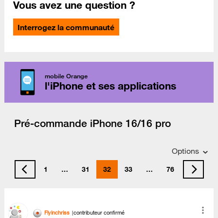
Vous avez une question ?
Interrogez la communauté
mobile Orange
l'iPhone et ses applications
Pré-commande iPhone 16/16 pro
Options
1
…
31
32
33
…
76
Flyinchriss
contributeur confirmé