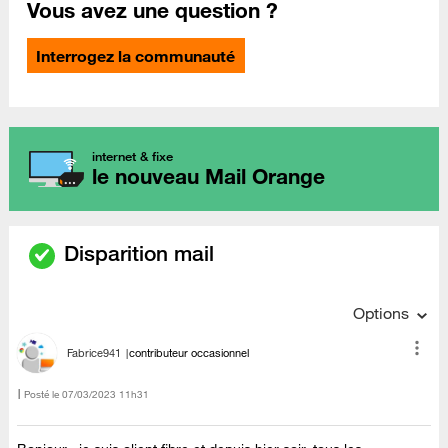
Vous avez une question ?
Interrogez la communauté
internet & fixe
le nouveau Mail Orange
Disparition mail
Options
Fabrice941
contributeur occasionnel
Posté le
‎07/03/2023
11h31