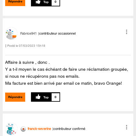
Répondre
0
Fabrice941
contributeur occasionnel
Posté le
‎07/03/2023
15h18
Affaire à suivre , donc .
Y a t-il moyen le cas échéant de faire une réclamation groupée,
si nous ne récupérons pas nos emails.
Ma facture est bien arrivé par email ce matin, bravo Orange!
Répondre
0
franck-severine
contributeur confirmé