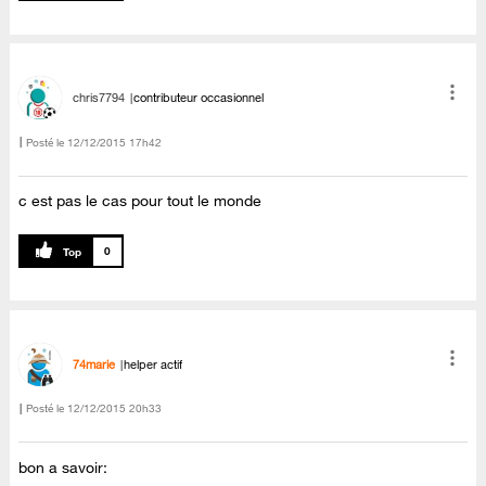
chris7794
contributeur occasionnel
Posté le
‎12/12/2015
17h42
c est pas le cas pour tout le monde
0
74marie
helper actif
Posté le
‎12/12/2015
20h33
bon a savoir: