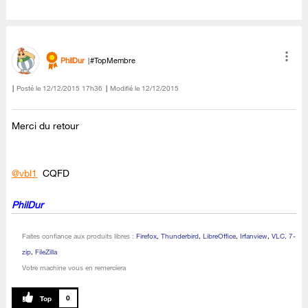
PhilDur
#TopMembre
Posté le
‎12/12/2015
17h36
Modifié le
12/12/2015
Merci du retour
@vbl1
CQFD
PhilDur
Faites confiance aux produits libres :
Firefox
,
Thunderbird
,
LibreOffice
,
Irfanview
,
VLC, 7-
zip
,
FileZilla
Votre machine vous en remerciera
0