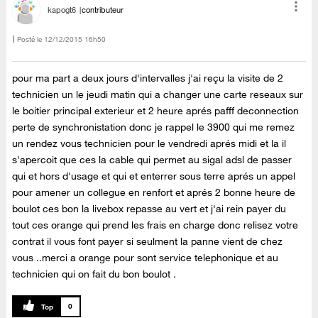
kapogt6
contributeur
Posté le
‎12/12/2015
16h50
pour ma part a deux jours d'intervalles j'ai reçu la visite de 2
technicien un le jeudi matin qui a changer une carte reseaux sur
le boitier principal exterieur et 2 heure aprés pafff deconnection
perte de synchronistation donc je rappel le 3900 qui me remez
un rendez vous technicien pour le vendredi aprés midi et la il
s'apercoit que ces la cable qui permet au sigal adsl de passer
qui et hors d'usage et qui et enterrer sous terre aprés un appel
pour amener un collegue en renfort et aprés 2 bonne heure de
boulot ces bon la livebox repasse au vert et j'ai rein payer du
tout ces orange qui prend les frais en charge donc relisez votre
contrat il vous font payer si seulment la panne vient de chez
vous ..merci a orange pour sont service telephonique et au
technicien qui on fait du bon boulot .
0