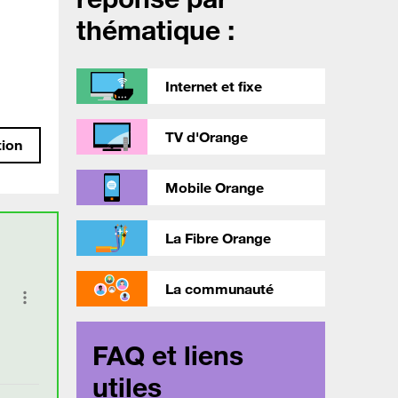
thématique :
Internet et fixe
TV d'Orange
tion
Mobile Orange
La Fibre Orange
La communauté
FAQ et liens
utiles