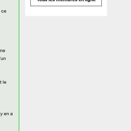
, ce
gne
'un
t le
 y en a