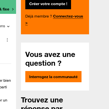
Créer votre compte !
& fixe
Déjà membre ?
Connectez-vous
>
ons
Vous avez une
question ?
Interrogez la communauté
er bien
parti
Trouvez une
er un
réponse par