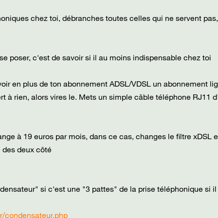
honiques chez toi, débranches toutes celles qui ne servent pas
 se poser, c'est de savoir si il au moins indispensable chez toi
s avoir en plus de ton abonnement ADSL/VDSL un abonnement li
sert à rien, alors vires le. Mets un simple câble téléphone RJ11 d
ange à 19 euros par mois, dans ce cas, changes le filtre xDSL e
sé des deux côté
ensateur" si c'est une "3 pattes" de la prise téléphonique si il
ur/condensateur.php