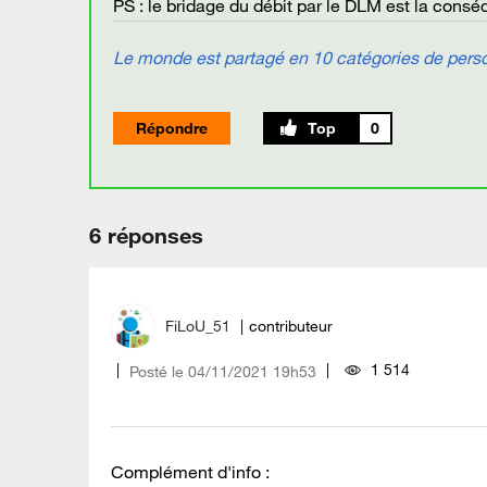
PS : le bridage du débit par le DLM est la cons
Le monde est partagé en 10 catégories de person
Répondre
0
6 réponses
FiLoU_51
contributeur
1 514
Posté le
‎04/11/2021
19h53
Complément d'info :