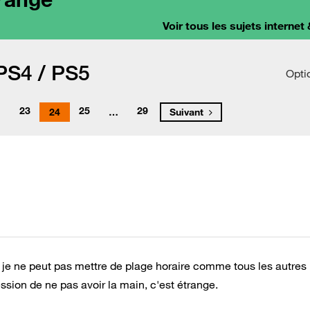
Voir tous les sujets internet 
 PS4 / PS5
Opti
23
25
29
…
24
…
Suivant
s je ne peut pas mettre de plage horaire comme tous les autres
ression de ne pas avoir la main, c'est étrange.