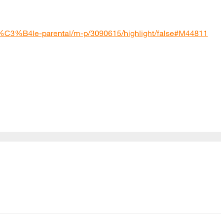
tr%C3%B4le-parental/m-p/3090615/highlight/false#M44811