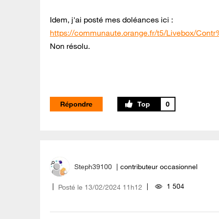
Idem, j'ai posté mes doléances ici :
https://communaute.orange.fr/t5/Livebox/Con
Non résolu.
Répondre
0
Steph39100
contributeur occasionnel
1 504
Posté le
‎13/02/2024
11h12