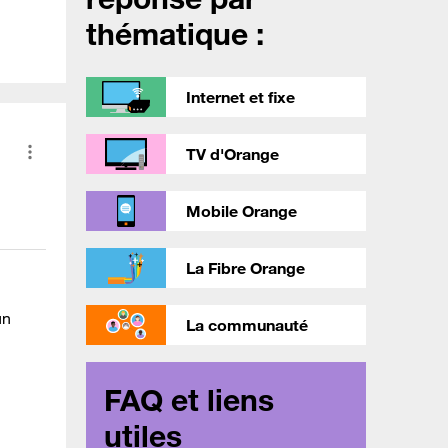
thématique :
Internet et fixe
TV d'Orange
Mobile Orange
La Fibre Orange
un
La communauté
FAQ et liens
utiles