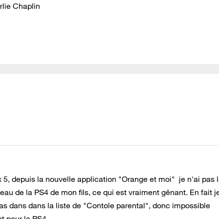
rlie Chaplin
x 5,
depuis la nouvelle application "Orange et moi" je n'ai pas 
éseau de la PS4 de mon fils, ce qui est vraiment gênant. En fait j
s dans dans la liste de "Contole parental", donc impossible
t pour la PS4.