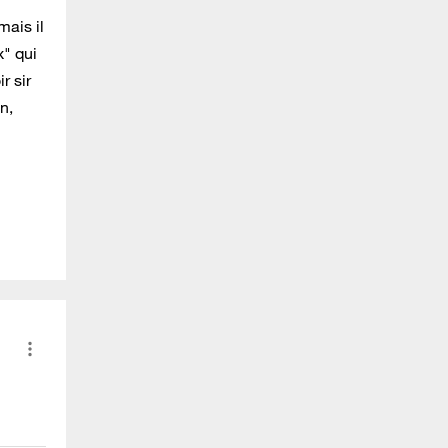
mais il
" qui
r sir
n,