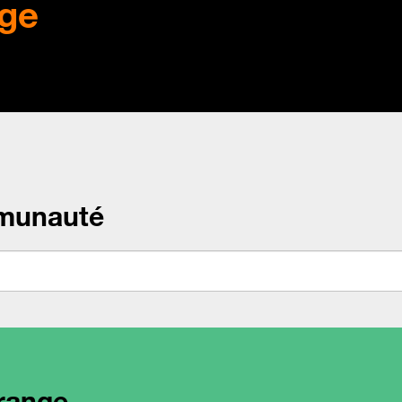
ge
munauté
range