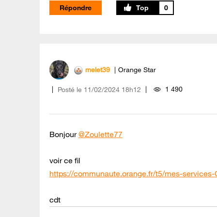
Répondre
0
melet39
Orange Star
1 490
Posté le
‎11/02/2024
18h12
Bonjour
@Zoulette77
voir ce fil
https://communaute.orange.fr/t5/mes-service
cdt