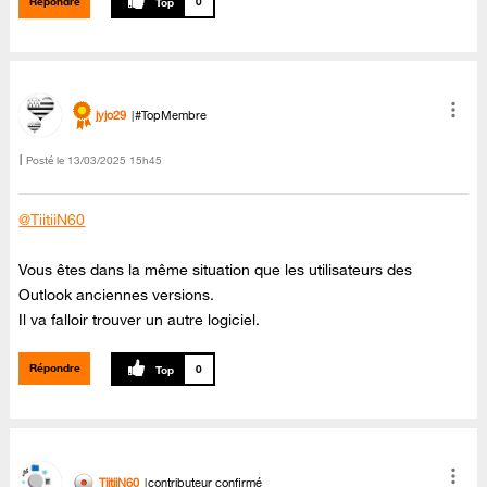
Répondre
0
jyjo29
#TopMembre
Posté le
‎13/03/2025
15h45
@TiitiiN60
Vous êtes dans la même situation que les utilisateurs des
Outlook anciennes versions.
Il va falloir trouver un autre logiciel.
Répondre
0
TiitiiN60
contributeur confirmé