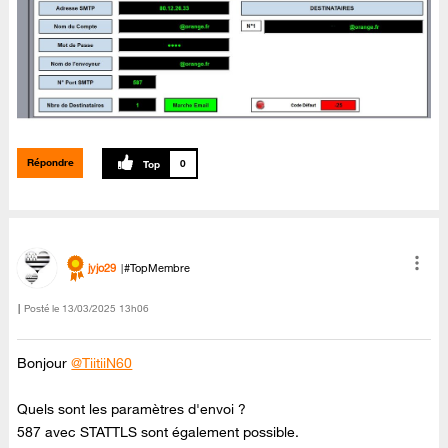
Répondre
0
jyjo29
#TopMembre
Posté le
‎13/03/2025
13h06
Bonjour
@TiitiiN60
Quels sont les paramètres d'envoi ?
587 avec STATTLS sont également possible.