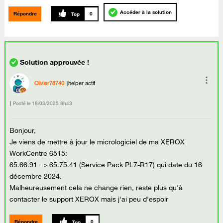
Accéder à la solution
Répondre
0
Olivier78740
helper actif
Posté le
‎18/03/2025
8h43
Bonjour,
Je viens de mettre à jour le micrologiciel de ma XEROX
WorkCentre 6515:
65.66.91 => 65.75.41 (Service Pack PL7-R17) qui date du 16
décembre 2024.
Malheureusement cela ne change rien, reste plus qu'à
contacter le support XEROX mais j'ai peu d'espoir
Répondre
0