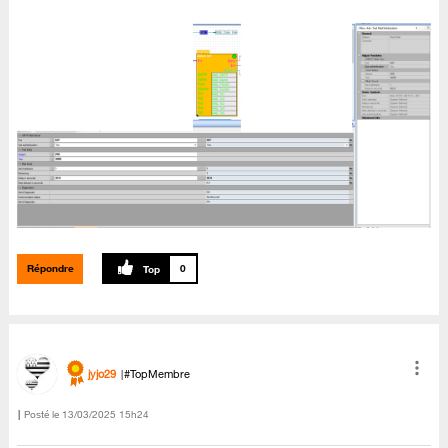
Répondre
0
jyjo29
#TopMembre
Posté le
‎13/03/2025
15h24