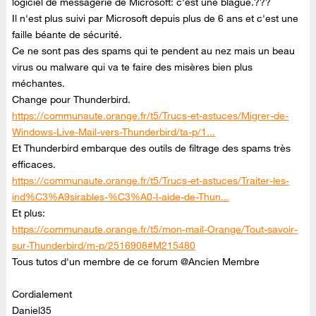
logiciel de messagerie de Microsoft: c'est une blague.???
Il n'est plus suivi par Microsoft depuis plus de 6 ans et c'est une
faille béante de sécurité.
Ce ne sont pas des spams qui te pendent au nez mais un beau
virus ou malware qui va te faire des misères bien plus
méchantes.
Change pour Thunderbird.
https://communaute.orange.fr/t5/Trucs-et-astuces/Migrer-de-
Windows-Live-Mail-vers-Thunderbird/ta-p/1...
Et Thunderbird embarque des outils de filtrage des spams très
efficaces.
https://communaute.orange.fr/t5/Trucs-et-astuces/Traiter-les-
ind%C3%A9sirables-%C3%A0-l-aide-de-Thun...
Et plus:
https://communaute.orange.fr/t5/mon-mail-Orange/Tout-savoir-
sur-Thunderbird/m-p/2516908#M215480
Tous tutos d'un membre de ce forum @Ancien Membre
Cordialement
Daniel35