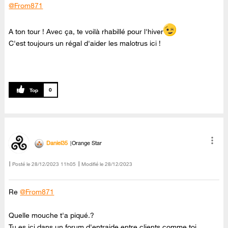
@From871
A ton tour ! Avec ça, te voilà rhabillé pour l'hiver
C'est toujours un régal d'aider les malotrus ici !
0
Daniel35
Orange Star
Posté le
‎28/12/2023
11h05
Modifié le
28/12/2023
Re
@From871
Quelle mouche t'a piqué.?
Tu es ici dans un forum d'entraide entre clients comme toi.