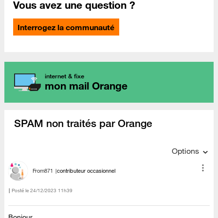
Vous avez une question ?
Interrogez la communauté
internet & fixe
mon mail Orange
SPAM non traités par Orange
Options
From871
contributeur occasionnel
Posté le
‎24/12/2023
11h39
Bonjour,