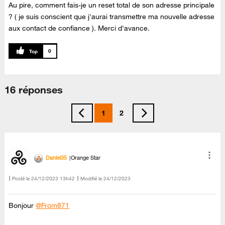
Au pire, comment fais-je un reset total de son adresse principale
? ( je suis conscient que j'aurai transmettre ma nouvelle adresse
aux contact de confiance ). Merci d'avance.
0
16 réponses
1
2
Daniel35
Orange Star
Posté le
‎24/12/2023
13h42
Modifié le
24/12/2023
Bonjour
@From871