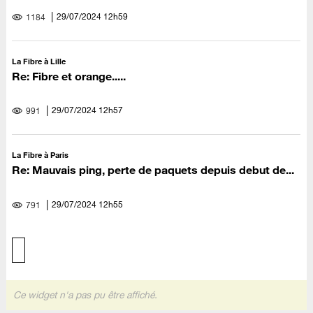
‎29/07/2024
12h59
1184
La Fibre à Lille
Re: Fibre et orange.....
‎29/07/2024
12h57
991
La Fibre à Paris
Re: Mauvais ping, perte de paquets depuis debut de...
‎29/07/2024
12h55
791
Ce widget n'a pas pu être affiché.