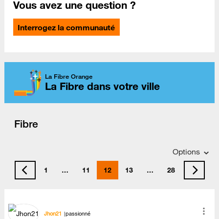
Vous avez une question ?
Interrogez la communauté
La Fibre Orange
La Fibre dans votre ville
Fibre
Options
1
…
11
12
13
…
28
Jhon21
passionné