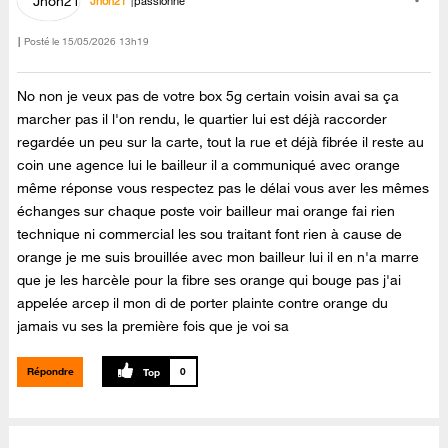
Jhon21
passionné
Posté le
‎15/05/2026
13h19
No non je veux pas de votre box 5g certain voisin avai sa ça
marcher pas il l'on rendu, le quartier lui est déjà raccorder
regardée un peu sur la carte, tout la rue et déjà fibrée il reste au
coin une agence lui le bailleur il a communiqué avec orange
même réponse vous respectez pas le délai vous aver les mêmes
échanges sur chaque poste voir bailleur mai orange fai rien
technique ni commercial les sou traitant font rien à cause de
orange je me suis brouillée avec mon bailleur lui il en n'a marre
que je les harcèle pour la fibre ses orange qui bouge pas j'ai
appelée arcep il mon di de porter plainte contre orange du
jamais vu ses la première fois que je voi sa
Répondre
0