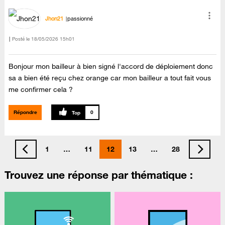
Jhon21
passionné
Posté le
‎18/05/2026
15h01
Bonjour mon bailleur à bien signé l'accord de déploiement donc
sa a bien été reçu chez orange car mon bailleur a tout fait vous
me confirmer cela ?
Répondre
0
1
…
11
12
13
…
28
Trouvez une réponse par thématique :