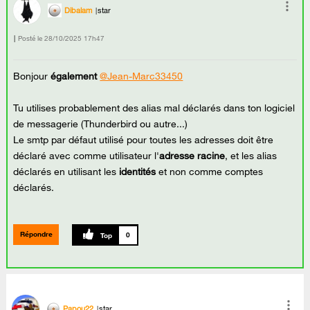
Dibalam
star
Posté le
‎28/10/2025
17h47
Bonjour
également
@Jean-Marc33450
Tu utilises probablement des alias mal déclarés dans ton logiciel
de messagerie (Thunderbird ou autre...)
Le smtp par défaut utilisé pour toutes les adresses doit être
déclaré avec comme utilisateur l'
adresse racine
, et les alias
déclarés en utilisant les
identités
et non comme comptes
déclarés.
Répondre
0
Papou22
star