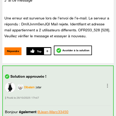
J 'ai ce message
Une erreur est survenue lors de l’envoi de l’e-mail. Le serveur a
répondu : DmXJvnm0enJQI Mail rejete. Identifiant et adresse
mail appartiennent a 2 utilisateurs differents. OFR203_528 [528].
Veuillez vérifier le message et essayer à nouveau.
Accéder à la solution
Répondre
0
Dibalam
star
Posté le
‎28/10/2025
17h47
Bonjour
également
@Jean-Marc33450