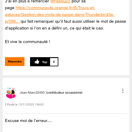
J'ai en plus à remercier
@Papou22
pour sa
page
https://communaute.orange.fr/t5/Trucs-et-
astuces/Gestion-des-mots-de-passe-dans-Thunderbird/ta-
p/286...
qui fait remarquer qu'il faut aussi utiliser le mot de passe
d'application si l'on en a défini un, ce qui était le cas.
Et vive la communauté !
Répondre
2
Jean-Marc33450
contributeur occasionnel
Posté le
‎13/11/2025
19h52
Excuse moi de l'erreur....