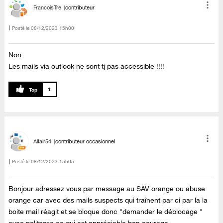
FrancoisTre
contributeur
Posté le
‎08/12/2023
15h00
Non
Les mails via outlook ne sont tj pas accessible !!!!
1
Altair54
contributeur occasionnel
Posté le
‎08/12/2023
15h05
Bonjour adressez vous par message au SAV orange ou abuse
orange car avec des mails suspects qui traînent par ci par la la
boite mail réagit et se bloque donc "demander le déblocage "
avec politesse ce qui est appréciable bon courage.