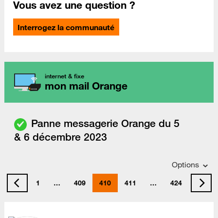
Vous avez une question ?
Interrogez la communauté
internet & fixe
mon mail Orange
Panne messagerie Orange du 5
& 6 décembre 2023
Options
1
…
409
410
411
…
424