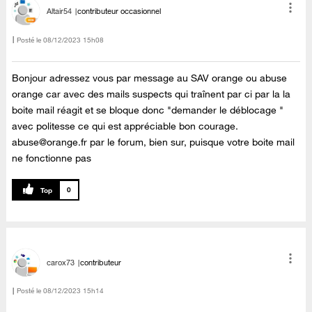
Altair54
contributeur occasionnel
Posté le
‎08/12/2023
15h08
Bonjour adressez vous par message au SAV orange ou abuse
orange car avec des mails suspects qui traînent par ci par la la
boite mail réagit et se bloque donc "demander le déblocage "
avec politesse ce qui est appréciable bon courage.
abuse@orange.fr
par le forum, bien sur, puisque votre boite mail
ne fonctionne pas
0
carox73
contributeur
Posté le
‎08/12/2023
15h14