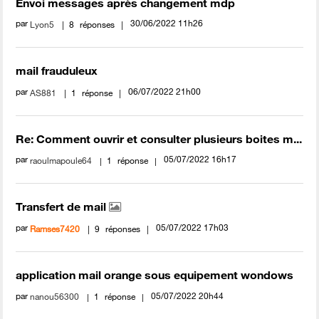
Envoi messages après changement mdp
par
‎30/06/2022
11h26
Lyon5
8
réponses
mail frauduleux
par
‎06/07/2022
21h00
AS881
1
réponse
Re: Comment ouvrir et consulter plusieurs boites m...
par
‎05/07/2022
16h17
raoulmapoule64
1
réponse
Transfert de mail
par
‎05/07/2022
17h03
Ramses7420
9
réponses
application mail orange sous equipement wondows
par
‎05/07/2022
20h44
nanou56300
1
réponse