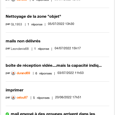
Nettoyage de la zone "objet"
par
‎05/07/2022
13h30
GL1953
1
réponse
mails non délivrés
par
‎04/07/2022
15h17
Leondenis68
1
réponse
boîte de réception vidée....mais la capacité indiq...
par
‎03/07/2022
11h53
durand69
6
réponses
imprimer
par
‎20/06/2022
17h51
celou87
5
réponses
mail envoyé à des groupes arrivent dans les