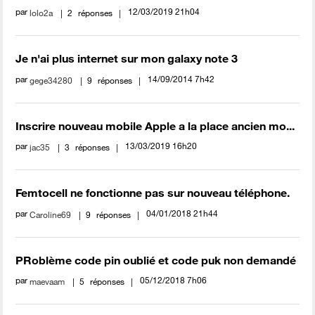
par
‎12/03/2019
21h04
lolo2a
2
réponses
Je n'ai plus internet sur mon galaxy note 3
par
‎14/09/2014
7h42
gege34280
9
réponses
Inscrire nouveau mobile Apple a la place ancien mo...
par
‎13/03/2019
16h20
jac35
3
réponses
Femtocell ne fonctionne pas sur nouveau téléphone.
par
‎04/01/2018
21h44
Caroline69
9
réponses
PRoblème code pin oublié et code puk non demandé
par
‎05/12/2018
7h06
maevaam
5
réponses