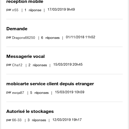
reception mobile
par
‎17/03/2019
9h49
rr55
1
réponse
Demande
par
‎01/11/2018
11h52
Dragons66250
6
réponses
Messagerie vocal
par
‎15/03/2019
20h45
Cha12
2
réponses
mobicarte service client depuis etranger
par
‎15/03/2019
10h59
ewqa87
5
réponses
Autorisé le stockages
par
‎12/03/2019
19h17
66-33
3
réponses