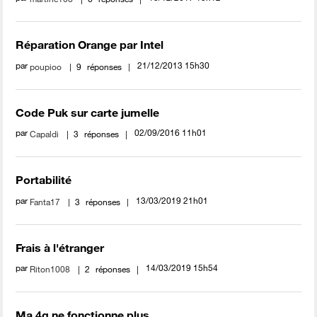
Réparation Orange par Intel
par
‎21/12/2013
15h30
poupioo
9
réponses
Code Puk sur carte jumelle
par
‎02/09/2016
11h01
Capaldi
3
réponses
Portabilité
par
‎13/03/2019
21h01
Fanta17
3
réponses
Frais à l'étranger
par
‎14/03/2019
15h54
Riton1008
2
réponses
Ma 4g ne fonctionne plus