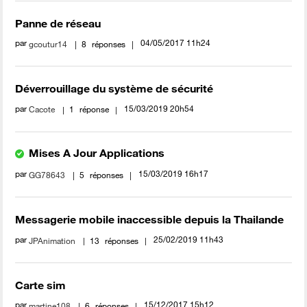
Panne de réseau
par
‎04/05/2017
11h24
gcoutur14
8
réponses
Déverrouillage du système de sécurité
par
‎15/03/2019
20h54
Cacote
1
réponse
Mises A Jour Applications
par
‎15/03/2019
16h17
GG78643
5
réponses
Messagerie mobile inaccessible depuis la Thailande
par
‎25/02/2019
11h43
JPAnimation
13
réponses
Carte sim
par
‎15/12/2017
15h12
martine108
6
réponses