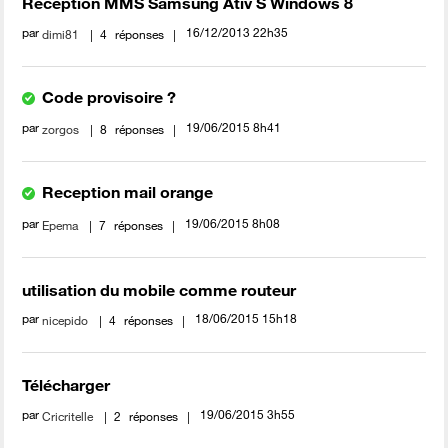
Réception MMS Samsung Ativ S Windows 8
par
‎16/12/2013
22h35
dimi81
4
réponses
Code provisoire ?
par
‎19/06/2015
8h41
zorgos
8
réponses
Reception mail orange
par
‎19/06/2015
8h08
Epema
7
réponses
utilisation du mobile comme routeur
par
‎18/06/2015
15h18
nicepido
4
réponses
Télécharger
par
‎19/06/2015
3h55
Cricritelle
2
réponses