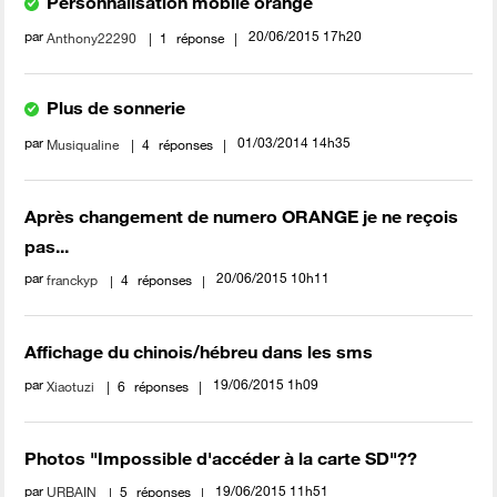
Personnalisation mobile orange
par
‎20/06/2015
17h20
Anthony22290
1
réponse
Plus de sonnerie
par
‎01/03/2014
14h35
Musiqualine
4
réponses
Après changement de numero ORANGE je ne reçois
pas...
par
‎20/06/2015
10h11
franckyp
4
réponses
Affichage du chinois/hébreu dans les sms
par
‎19/06/2015
1h09
Xiaotuzi
6
réponses
Photos "Impossible d'accéder à la carte SD"??
par
‎19/06/2015
11h51
URBAIN
5
réponses