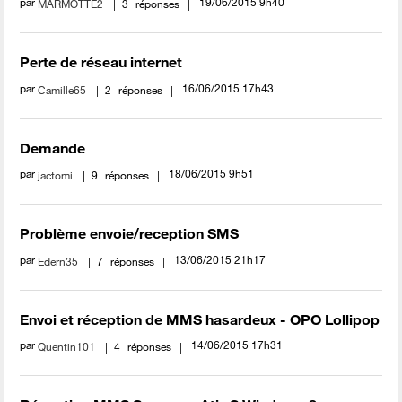
par
‎19/06/2015
9h40
MARMOTTE2
3
réponses
Perte de réseau internet
par
‎16/06/2015
17h43
Camille65
2
réponses
Demande
par
‎18/06/2015
9h51
jactomi
9
réponses
Problème envoie/reception SMS
par
‎13/06/2015
21h17
Edern35
7
réponses
Envoi et réception de MMS hasardeux - OPO Lollipop
par
‎14/06/2015
17h31
Quentin101
4
réponses