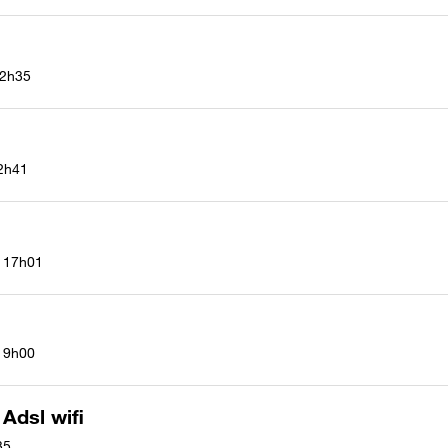
2h35
2h41
17h01
19h00
Adsl wifi
35