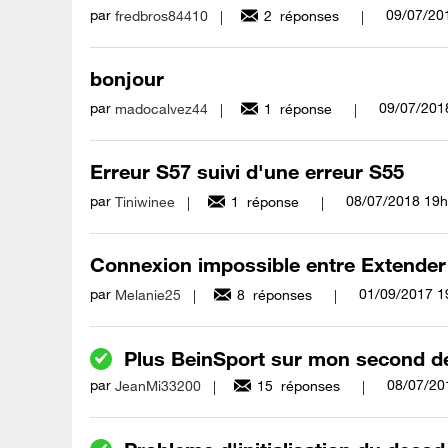
par
‎09/07/20
fredbros84410
2
réponses
bonjour
par
‎09/07/201
madocalvez44
1
réponse
Erreur S57 suivi d'une erreur S55
par
‎08/07/2018
19h
Tiniwinee
1
réponse
Connexion impossible entre Extender
par
‎01/09/2017
1
Melanie25
8
réponses
Plus BeinSport sur mon second d
par
‎08/07/20
JeanMi33200
15
réponses