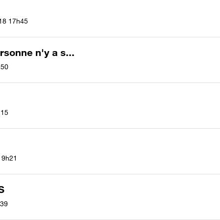
18
17h45
sonne n'y a s...
h50
h15
9h21
S
39