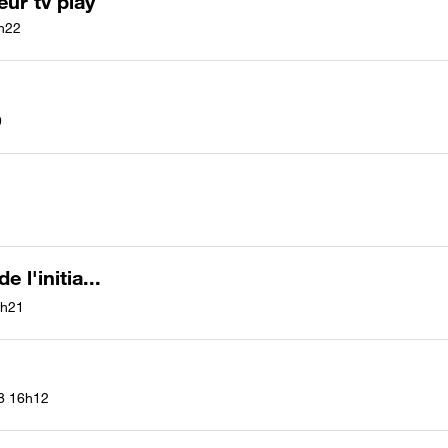
eur tv play
h22
9
 l'initia...
h21
8
16h12