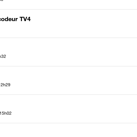
codeur TV4
h32
12h29
15h02