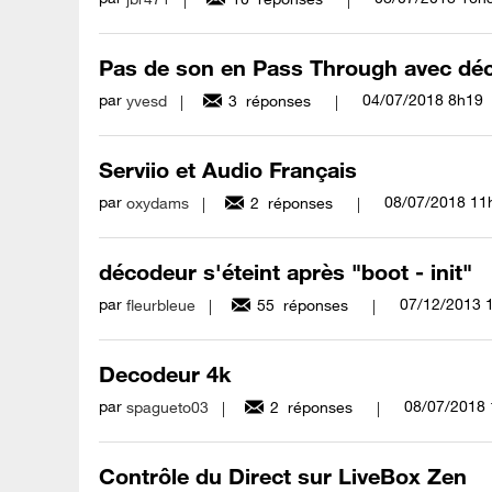
Pas de son en Pass Through avec dé
par
‎04/07/2018
8h19
yvesd
3
réponses
Serviio et Audio Français
par
‎08/07/2018
11
oxydams
2
réponses
décodeur s'éteint après "boot - init"
par
‎07/12/2013
fleurbleue
55
réponses
Decodeur 4k
par
‎08/07/2018
spagueto03
2
réponses
Contrôle du Direct sur LiveBox Zen