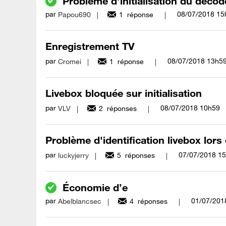
Probleme d'initialisation du decod
par
‎08/07/2018
15
Papou690
1
réponse
Enregistrement TV
par
‎08/07/2018
13h5
Cromei
1
réponse
Livebox bloquée sur initialisation
par
‎08/07/2018
10h59
VLV
2
réponses
Problème d'identification livebox lors de
par
‎07/07/2018
15
luckyjerry
5
réponses
Économie d’e
par
‎01/07/201
Abelblancsec
4
réponses