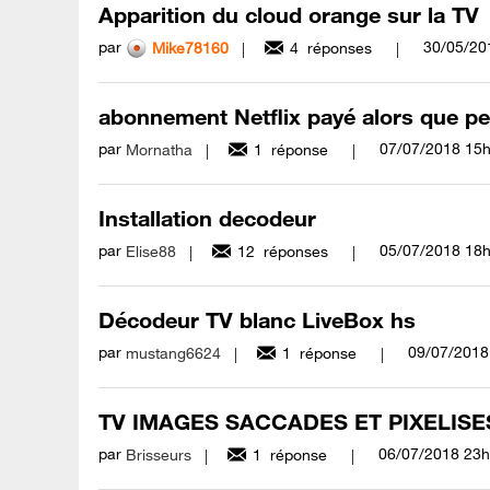
Apparition du cloud orange sur la TV
par
‎30/05/20
Mike78160
4
réponses
abonnement Netflix payé alors que per
par
‎07/07/2018
15
Mornatha
1
réponse
Installation decodeur
par
‎05/07/2018
18
Elise88
12
réponses
Décodeur TV blanc LiveBox hs
par
‎09/07/2018
mustang6624
1
réponse
TV IMAGES SACCADES ET PIXELISE
par
‎06/07/2018
23h
Brisseurs
1
réponse