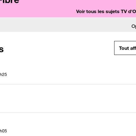
Voir tous les sujets TV d'
O
s
Tout af
h25
h05