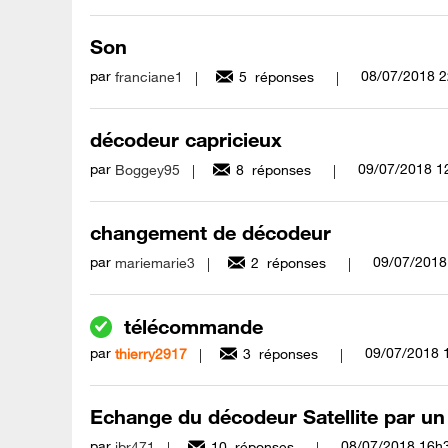
Son
par
‎08/07/2018
2
franciane1
5
réponses
décodeur capricieux
par
‎09/07/2018
1
Boggey95
8
réponses
changement de décodeur
par
‎09/07/2018
mariemarie3
2
réponses
télécommande
par
‎09/07/2018
thierry2917
3
réponses
Echange du décodeur Satellite par un 
par
‎08/07/2018
16h
jbr471
10
réponses