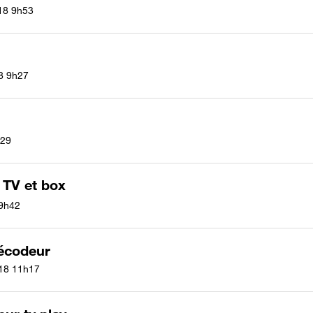
18
9h53
8
9h27
29
 TV et box
9h42
écodeur
18
11h17