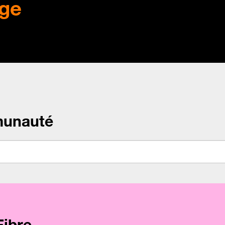
ge
munauté
Fibre