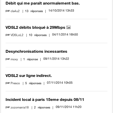
Débit qui me paraît anormalement bas.
par
‎14/10/2014
13h33
cla4u2
13
réponses
VDSL2 débits bloqué à 29Mbps
par
‎04/11/2014
16h50
VDSLoL2
10
réponses
Desynchronisations incessantes
par
‎09/11/2014
13h22
moxy
1
réponse
VDSL2 sur ligne indirect.
par
‎07/11/2014
10h05
Presco
5
réponses
Incident local à paris 15eme depuis 08/11
par
‎09/11/2014
11h20
zozomania18
2
réponses