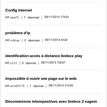
Config internet
par
‎08/11/2014
17h24
rapa75
7
réponses
problème d'ip
par
‎09/11/2014
4h42
nokhaa
2
réponses
identification accès à distance livebox play
par
‎09/11/2014
10h07
jcc13
0
réponse
impossible d ouvrir une page sur le web
par
‎08/11/2014
21h56
anne59176
1
réponse
Déconnexions intempestives avec livebox 2 sagem