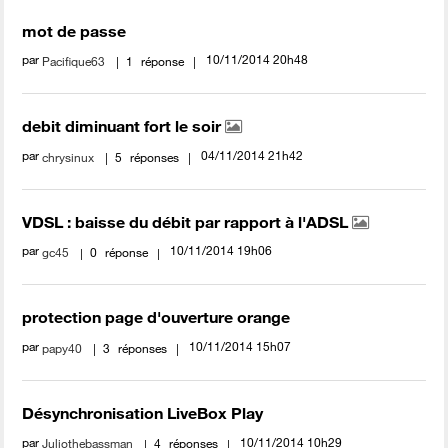
mot de passe
par
‎10/11/2014
20h48
Pacifique63
1
réponse
debit diminuant fort le soir
par
‎04/11/2014
21h42
chrysinux
5
réponses
VDSL : baisse du débit par rapport à l'ADSL
par
‎10/11/2014
19h06
gc45
0
réponse
protection page d'ouverture orange
par
‎10/11/2014
15h07
papy40
3
réponses
Désynchronisation LiveBox Play
par
‎10/11/2014
10h29
Juliothebassman
4
réponses