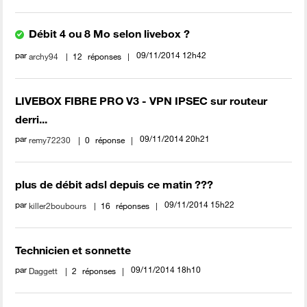
Débit 4 ou 8 Mo selon livebox ?
par
‎09/11/2014
12h42
archy94
12
réponses
LIVEBOX FIBRE PRO V3 - VPN IPSEC sur routeur
derri...
par
‎09/11/2014
20h21
remy72230
0
réponse
plus de débit adsl depuis ce matin ???
par
‎09/11/2014
15h22
killer2boubours
16
réponses
Technicien et sonnette
par
‎09/11/2014
18h10
Daggett
2
réponses