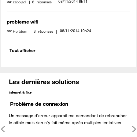
par
‎08/11/2014
8h11
zabojad
6
réponses
probleme wifi
par
‎08/11/2014
10h24
Holtdom
3
réponses
Tout afficher
Les dernières solutions
internet & fixe
Problème de connexion
Un message d'erreur apparaît me demandant de rebrancher
le câble mais rien n'y fait même après multiples tentatives