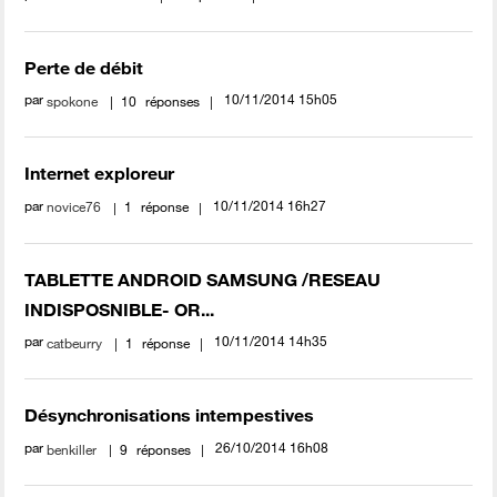
Perte de débit
par
‎10/11/2014
15h05
spokone
10
réponses
Internet exploreur
par
‎10/11/2014
16h27
novice76
1
réponse
TABLETTE ANDROID SAMSUNG /RESEAU
INDISPOSNIBLE- OR...
par
‎10/11/2014
14h35
catbeurry
1
réponse
Désynchronisations intempestives
par
‎26/10/2014
16h08
benkiller
9
réponses