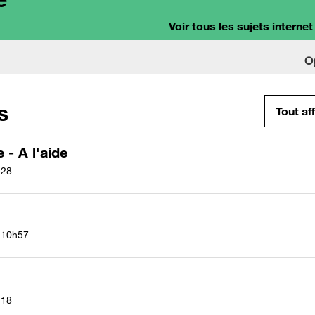
Voir tous les sujets internet
O
s
Tout af
- A l'aide
h28
10h57
h18