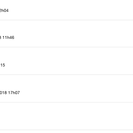
2h04
8
11h46
h15
2018
17h07