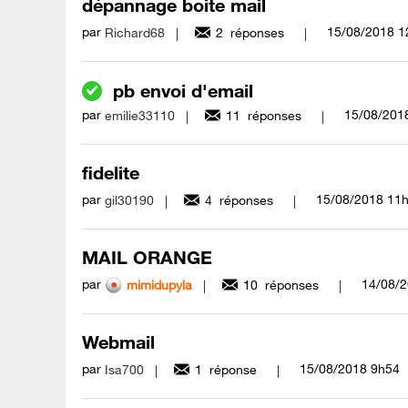
dépannage boite mail
par
‎15/08/2018
1
Richard68
2
réponses
pb envoi d'email
par
‎15/08/201
emilie33110
11
réponses
fidelite
par
‎15/08/2018
11
gil30190
4
réponses
MAIL ORANGE
par
‎14/08/
mimidupyla
10
réponses
Webmail
par
‎15/08/2018
9h54
Isa700
1
réponse