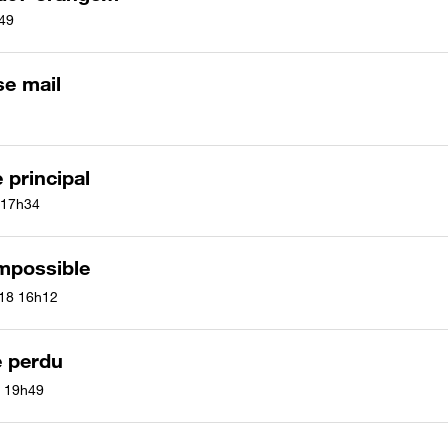
49
se mail
 principal
17h34
impossible
018
16h12
e perdu
19h49