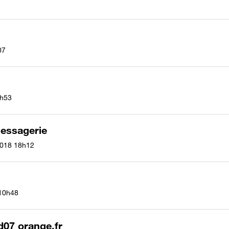
07
h53
messagerie
2018
18h12
10h48
d07 orange.fr