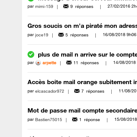
par
‎27/02/2016
2h
mimi-159
9
réponses
Gros soucis on m'a piraté mon adres
par
‎16/08/2018
9h06
joce19
5
réponses
plus de mail n arrive sur le compte
par
‎14/08/2018
arpette
11
réponses
Accès boite mail orange subitement 
par
‎11/08/2
elcascador972
7
réponses
Mot de passe mail compte secondair
par
‎15/08/2018
Bastien75015
1
réponse