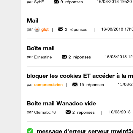
par
‎16/08/2018
19h20
SybE
9
réponses
Mail
par
‎16/08/2018
17h
gfqt
3
réponses
Boîte mail
par
‎16/08/2018
12
Ernestine
2
réponses
bloquer les cookies ET accéder à la 
par
‎15/08/
comprendsrien
15
réponses
Boite mail Wanadoo vide
par
‎16/08/2018
Clemabc76
2
réponses
message d'erreur serveur mwinf5