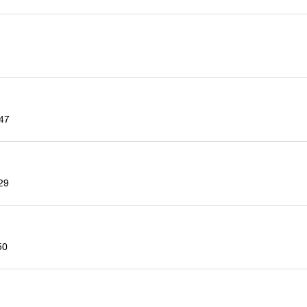
47
29
50