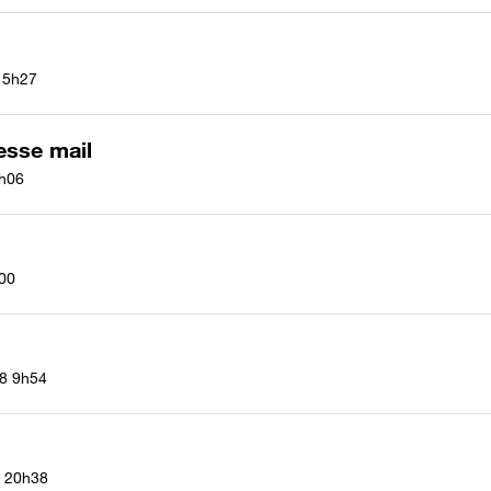
15h27
esse mail
h06
00
18
9h54
20h38