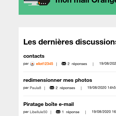
Les dernières discussion
contacts
par
‎19/08/20
eliot12345
2
réponses
redimensionner mes photos
par
‎19/08/2020
14h5
Paula8
2
réponses
Piratage boîte e-mail
par
‎19/08/2020
16
Libellule50
1
réponse