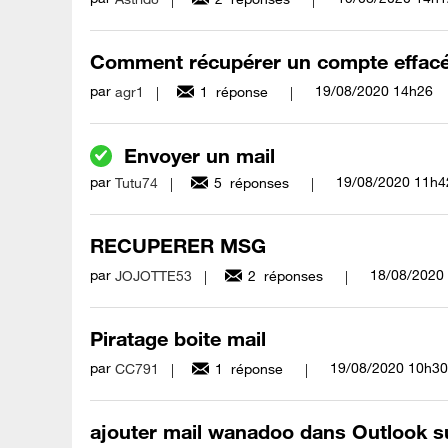
Comment récupérer un compte effacé
par
‎19/08/2020
14h26
agr1
1
réponse
Envoyer un mail
par
‎19/08/2020
11h4
Tutu74
5
réponses
RECUPERER MSG
par
‎18/08/2020
JOJOTTE53
2
réponses
Piratage boite mail
par
‎19/08/2020
10h30
CC791
1
réponse
ajouter mail wanadoo dans Outlook s