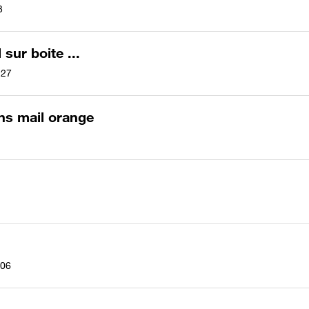
3
sur boite ...
h27
ns mail orange
06