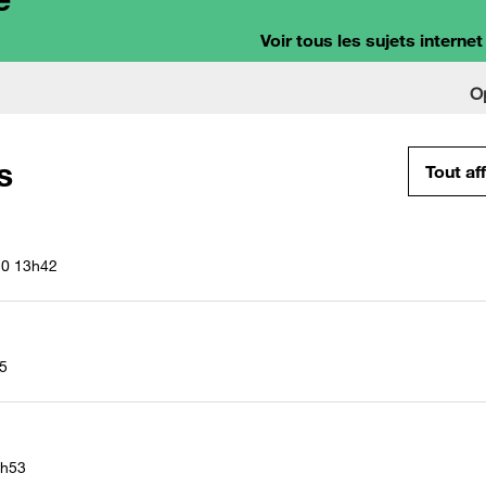
Voir tous les sujets internet
O
s
Tout af
20
13h42
5
h53