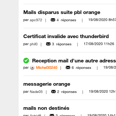
Mails disparus suite pbl orange
par
‎19/08/2020
8h5
apc972
4
réponses
Certificat invalide avec thunderbird
par
‎17/08/2020
11h26
phil0
3
réponses
Reception mail d'une autre adres
par
‎19/08/
Michel30240
6
réponses
messagerie orange
par
‎19/08/2020
12h
Nade05
2
réponses
mails non destinés
par
‎19/08/2020
14h1
Astrid8
2
réponses