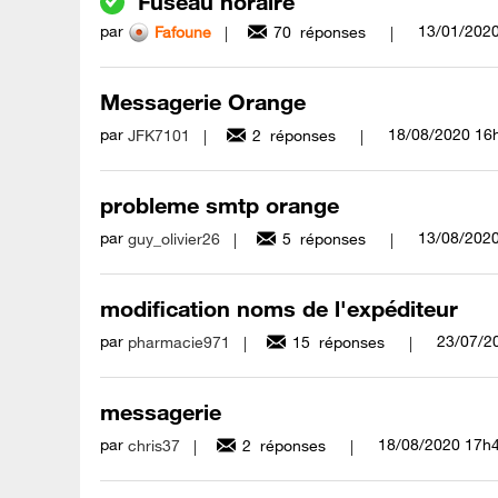
Fuseau horaire
par
‎13/01/202
Fafoune
70
réponses
Messagerie Orange
par
‎18/08/2020
16
JFK7101
2
réponses
probleme smtp orange
par
‎13/08/202
guy_olivier26
5
réponses
modification noms de l'expéditeur
par
‎23/07/2
pharmacie971
15
réponses
messagerie
par
‎18/08/2020
17h
chris37
2
réponses