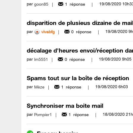
par
‎19/08/2020
10h3
goon85
1
réponse
disparition de plusieus dizaine de mail 
par
‎19/08/2020
9
vivabfg
0
réponse
décalage d'heures envoi/réception da
par
‎19/08/2020
9h05
lm5551
0
réponse
Spams tout sur la boîte de réception
par
‎19/08/2020
6h03
Mèze
1
réponse
Synchroniser ma boite mail
par
‎18/08/2020
21h
Pompier1
1
réponse