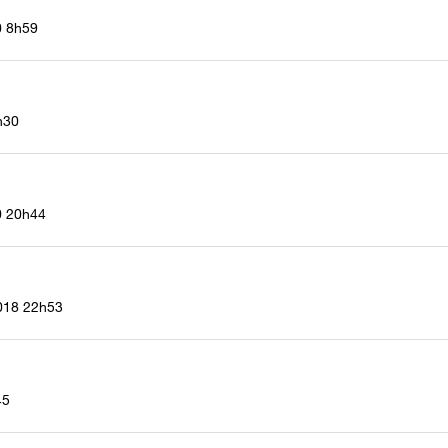
0
8h59
h30
0
20h44
018
22h53
45