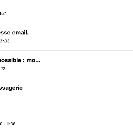
h21
esse email.
3h03
ossible : mo...
h22
ssagerie
20
11h36