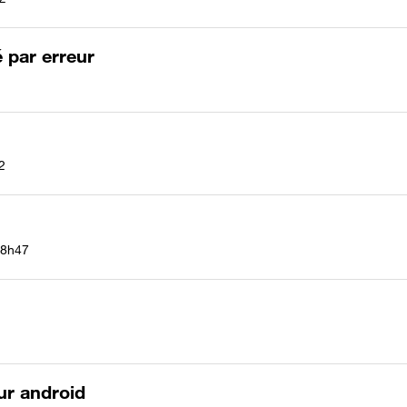
 par erreur
2
8h47
ur android