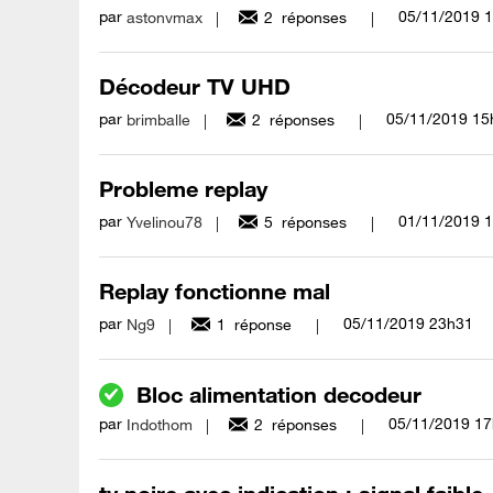
par
‎05/11/2019
1
astonvmax
2
réponses
Décodeur TV UHD
par
‎05/11/2019
15
brimballe
2
réponses
Probleme replay
par
‎01/11/2019
1
Yvelinou78
5
réponses
Replay fonctionne mal
par
‎05/11/2019
23h31
Ng9
1
réponse
Bloc alimentation decodeur
par
‎05/11/2019
17
Indothom
2
réponses