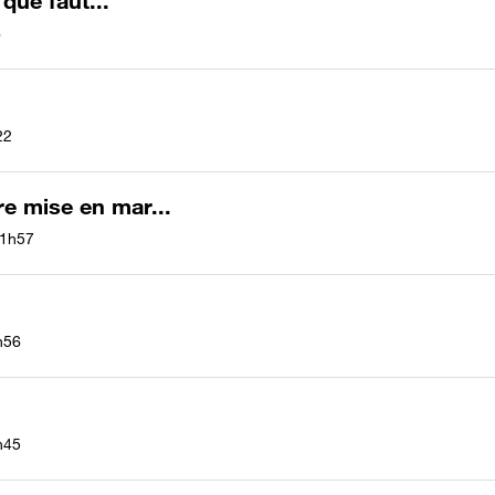
 que faut...
6
22
re mise en mar...
1h57
h56
h45