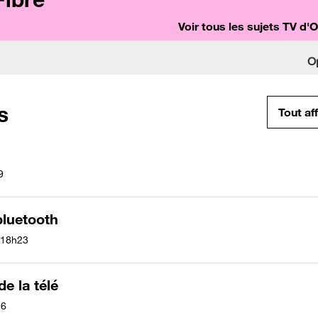
Voir tous les sujets TV d'
O
s
Tout af
9
bluetooth
18h23
e la télé
16