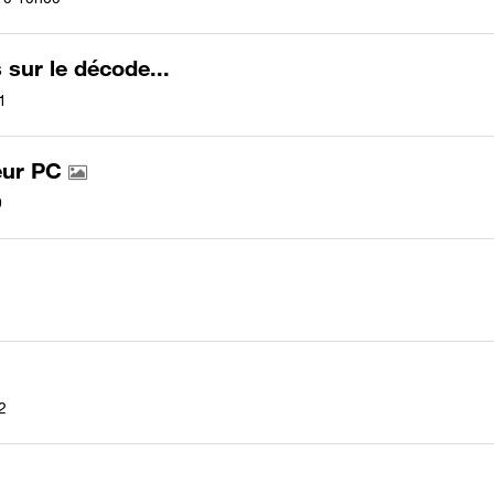
sur le décode...
1
teur PC
9
2