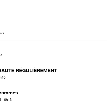
9
h27
44
 SAUTE RÉGULIÈREMENT
h10
ogrammes
9
16h13