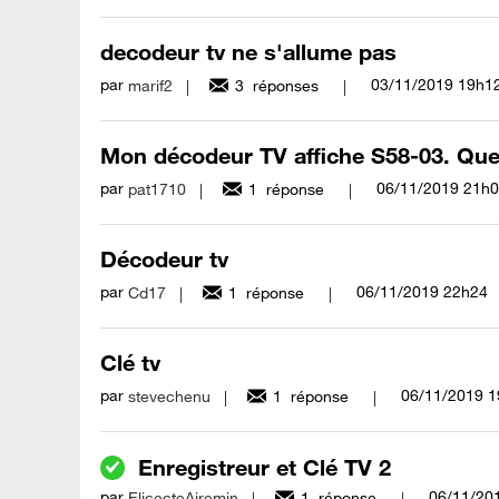
decodeur tv ne s'allume pas
par
‎03/11/2019
19h1
marif2
3
réponses
Mon décodeur TV affiche S58-03. Que d
par
‎06/11/2019
21h0
pat1710
1
réponse
Décodeur tv
par
‎06/11/2019
22h24
Cd17
1
réponse
Clé tv
par
‎06/11/2019
1
stevechenu
1
réponse
Enregistreur et Clé TV 2
par
‎06/11/20
ElicecteAiremin
1
réponse