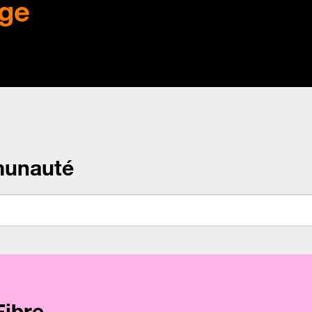
ge
munauté
Fibre