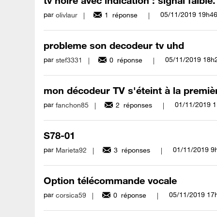
tv noire avec indication : signal faible.
par
‎05/11/2019
19h4
olivlaur
1
réponse
probleme son decodeur tv uhd
par
‎05/11/2019
18h
stef3331
0
réponse
mon décodeur TV s'éteint à la premiè
par
‎01/11/2019
1
fanchon85
2
réponses
S78-01
par
‎01/11/2019
9
Marieta92
3
réponses
Option télécommande vocale
par
‎05/11/2019
17
corsica59
0
réponse