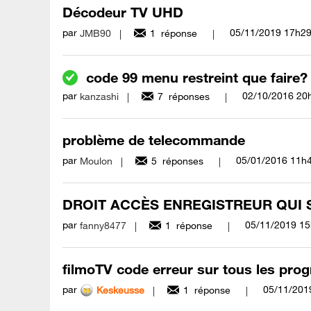
Décodeur TV UHD
par
‎05/11/2019
17h2
JMB90
1
réponse
code 99 menu restreint que faire?
par
‎02/10/2016
20
kanzashi
7
réponses
problème de telecommande
par
‎05/01/2016
11h
Moulon
5
réponses
DROIT ACCÈS ENREGISTREUR QUI
par
‎05/11/2019
15
fanny8477
1
réponse
filmoTV code erreur sur tous les pr
par
‎05/11/201
Keskeusse
1
réponse