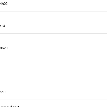
4h02
h14
9h29
h50