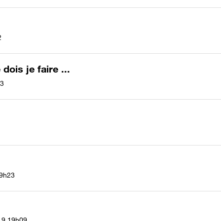
2
ois je faire ...
3
9h23
19
19h09