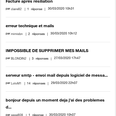
Facture après résiliation
par
‎30/03/2020
10h31
claire82
1
réponse
erreur technique et mails
par
‎30/03/2020
10h12
mimisbn
2
réponses
IMPOSSIBLE DE SUPPRIMER MES MAILS
par
‎27/03/2020
17h47
BLONDIN2
3
réponses
serveur smtp - envoi mail depuis logiciel de messa...
par
‎29/03/2020
22h07
LoloM1
14
réponses
bonjour depuis un moment deja j'ai des problemes
d...
par
‎30/03/2020
10h07
gege808
1
réponse