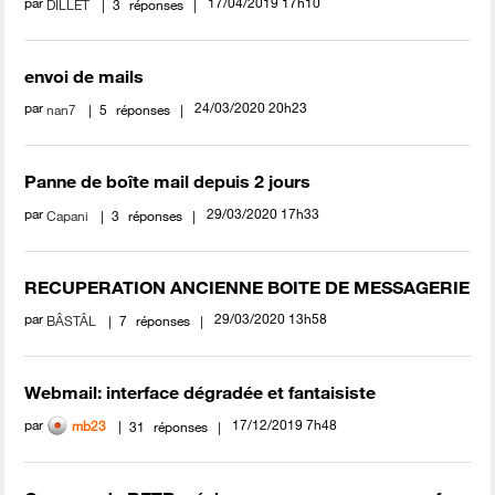
par
‎17/04/2019
17h10
DILLET
3
réponses
envoi de mails
par
‎24/03/2020
20h23
nan7
5
réponses
Panne de boîte mail depuis 2 jours
par
‎29/03/2020
17h33
Capani
3
réponses
RECUPERATION ANCIENNE BOITE DE MESSAGERIE
par
‎29/03/2020
13h58
BÂSTÂL
7
réponses
Webmail: interface dégradée et fantaisiste
par
‎17/12/2019
7h48
mb23
31
réponses