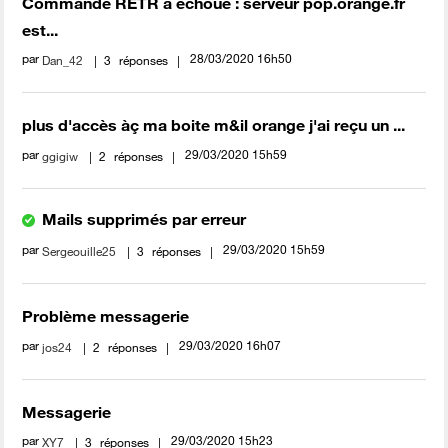
Commande RETR a échoue : serveur pop.orange.fr
est...
par
‎28/03/2020
16h50
Dan_42
3
réponses
plus d'accès àç ma boite m&il orange j'ai reçu un ...
par
‎29/03/2020
15h59
ggigiw
2
réponses
Mails supprimés par erreur
par
‎29/03/2020
15h59
Sergeouille25
3
réponses
Problème messagerie
par
‎29/03/2020
16h07
jos24
2
réponses
Messagerie
par
‎29/03/2020
15h23
XY7
3
réponses