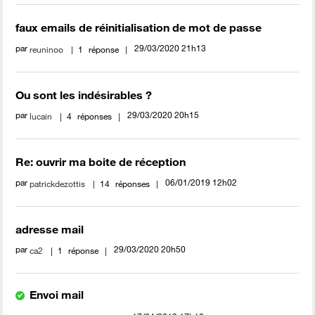
faux emails de réinitialisation de mot de passe
par
‎29/03/2020
21h13
reuninoo
1
réponse
Ou sont les indésirables ?
par
‎29/03/2020
20h15
lucain
4
réponses
Re: ouvrir ma boite de réception
par
‎06/01/2019
12h02
patrickdezottis
14
réponses
adresse mail
par
‎29/03/2020
20h50
ca2
1
réponse
Envoi mail