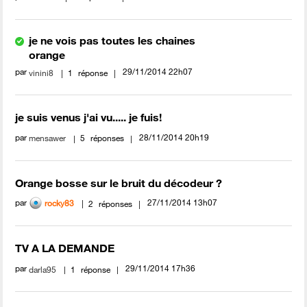
je ne vois pas toutes les chaines
orange
par
‎29/11/2014
22h07
vinini8
1
réponse
je suis venus j'ai vu..... je fuis!
par
‎28/11/2014
20h19
mensawer
5
réponses
Orange bosse sur le bruit du décodeur ?
par
‎27/11/2014
13h07
rocky83
2
réponses
TV A LA DEMANDE
par
‎29/11/2014
17h36
darla95
1
réponse