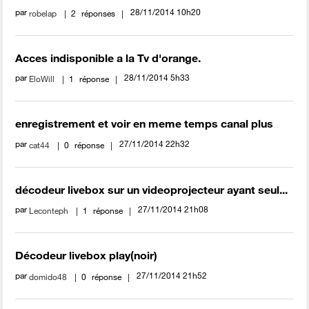
par
‎28/11/2014
10h20
robelap
2
réponses
Acces indisponible a la Tv d'orange.
par
‎28/11/2014
5h33
EloWill
1
réponse
enregistrement et voir en meme temps canal plus
par
‎27/11/2014
22h32
cat44
0
réponse
décodeur livebox sur un videoprojecteur ayant seul...
par
‎27/11/2014
21h08
Leconteph
1
réponse
Décodeur livebox play(noir)
par
‎27/11/2014
21h52
domido48
0
réponse