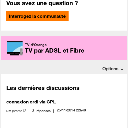
Vous avez une question ?
Interrogez la communauté
TV d'Orange
TV par ADSL et Fibre
Options
Les dernières discussions
connexion ordi via CPL
par
‎25/11/2014
22h49
jerome12
3
réponses