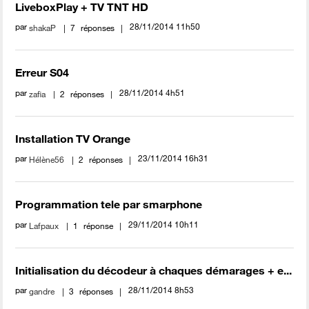
LiveboxPlay + TV TNT HD
par
‎28/11/2014
11h50
shakaP
7
réponses
Erreur S04
par
‎28/11/2014
4h51
zafia
2
réponses
Installation TV Orange
par
‎23/11/2014
16h31
Hélène56
2
réponses
Programmation tele par smarphone
par
‎29/11/2014
10h11
Lafpaux
1
réponse
Initialisation du décodeur à chaques démarages + e...
par
‎28/11/2014
8h53
gandre
3
réponses