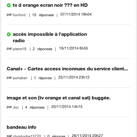
tv d orange ecran noir ??? en HD
par
‎07/11/2014
19h04
lionfont
15
réponses
accès impossible à l'application
radio
par
‎19/11/2014
6h55
pierre19
2
réponses
Canal+ - Cartes access inconnues du service client...
par
‎25/11/2014
23h12
portalierr
1
réponse
image et son (tv orange et canal sat) buggée.
par
‎20/11/2014
14h15
Joz
4
réponses
bandeau info
par
‎26/11/2014
20h27
christophe13720
0
réponse