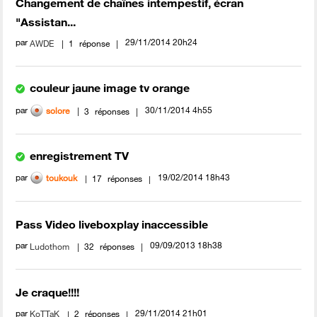
Changement de chaînes intempestif, écran
"Assistan...
par
‎29/11/2014
20h24
AWDE
1
réponse
couleur jaune image tv orange
par
‎30/11/2014
4h55
solore
3
réponses
enregistrement TV
par
‎19/02/2014
18h43
toukouk
17
réponses
Pass Video liveboxplay inaccessible
par
‎09/09/2013
18h38
Ludothom
32
réponses
Je craque!!!!
par
‎29/11/2014
21h01
KoTTaK
2
réponses