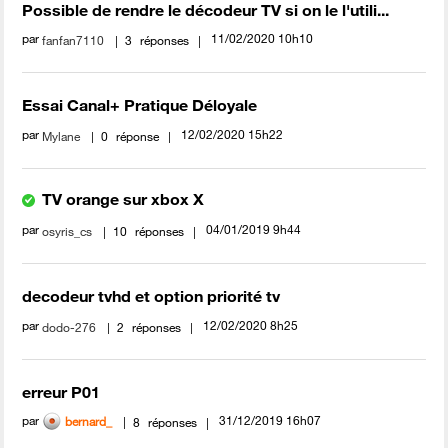
Possible de rendre le décodeur TV si on le l'utili...
par
‎11/02/2020
10h10
fanfan7110
3
réponses
Essai Canal+ Pratique Déloyale
par
‎12/02/2020
15h22
Mylane
0
réponse
TV orange sur xbox X
par
‎04/01/2019
9h44
osyris_cs
10
réponses
decodeur tvhd et option priorité tv
par
‎12/02/2020
8h25
dodo-276
2
réponses
erreur P01
par
‎31/12/2019
16h07
bernard_
8
réponses