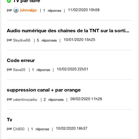
TV par fibre
par
‎11/02/2020
10h58
johnvalgo
1
réponse
Audio numérique des chaines de la TNT sur la sorti...
par
‎10/01/2020
15h25
Skydive56
5
réponses
Code erreur
par
‎10/02/2020
22h51
Seve35
1
réponse
suppression canal + par orange
par
‎09/02/2020
11h28
valentinozarko
2
réponses
Tv
par
‎10/02/2020
18h37
Ch850
1
réponse