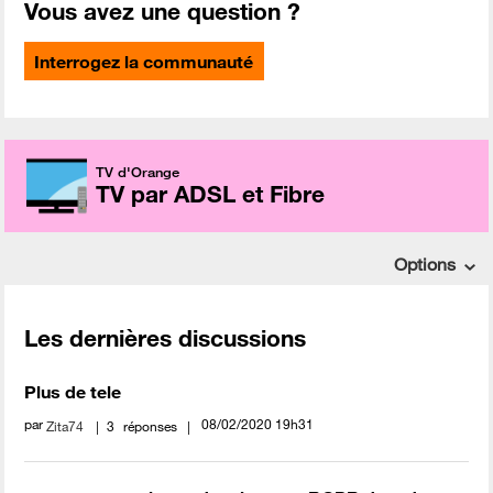
Vous avez une question ?
Interrogez la communauté
TV d'Orange
TV par ADSL et Fibre
Options
Les dernières discussions
Plus de tele
par
‎08/02/2020
19h31
Zita74
3
réponses