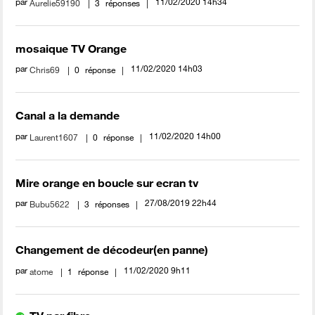
par
‎11/02/2020
14h34
Aurelie59190
3
réponses
mosaique TV Orange
par
‎11/02/2020
14h03
Chris69
0
réponse
Canal a la demande
par
‎11/02/2020
14h00
Laurent1607
0
réponse
Mire orange en boucle sur ecran tv
par
‎27/08/2019
22h44
Bubu5622
3
réponses
Changement de décodeur(en panne)
par
‎11/02/2020
9h11
atome
1
réponse