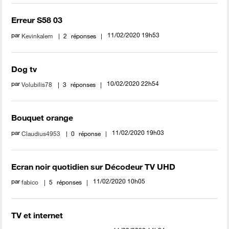
Erreur S58 03
par
‎11/02/2020
19h53
Kevinkalem
2
réponses
Dog tv
par
‎10/02/2020
22h54
Volubilis78
3
réponses
Bouquet orange
par
‎11/02/2020
19h03
Claudius4953
0
réponse
Ecran noir quotidien sur Décodeur TV UHD
par
‎11/02/2020
10h05
fabico
5
réponses
TV et internet