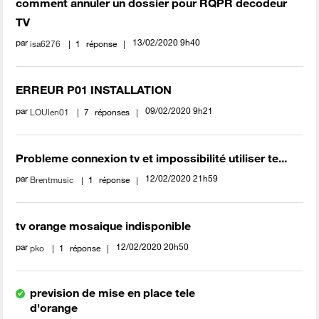
comment annuler un dossier pour RQPR decodeur
TV
par
‎13/02/2020
9h40
isa6276
1
réponse
ERREUR P01 INSTALLATION
par
‎09/02/2020
9h21
LOUlen01
7
réponses
Probleme connexion tv et impossibilité utiliser te...
par
‎12/02/2020
21h59
Brentmusic
1
réponse
tv orange mosaique indisponible
par
‎12/02/2020
20h50
pko
1
réponse
prevision de mise en place tele
d'orange