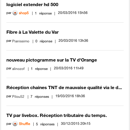
logiciel extender hd 500
par
‎20/03/2016
15h56
shop5
1
réponse
Fibre à La Valette du Var
par
‎20/03/2016
13h36
Pianissimo
0
réponse
nouveau pictogramme sur la TV d'Orange
par
‎20/03/2016
11h49
alinozof
1
réponse
Réception chaines TNT de mauvaise qualité via le d...
par
‎19/03/2016
18h36
Pilou52
7
réponses
TV par livebox. Réception tributaire du temps.
par
‎30/12/2015
20h15
Shuffle
5
réponses