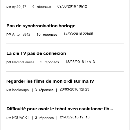
par
‎09/03/2016
10h12
syl20_47
6
réponses
Pas de synchronisation horloge
par
‎14/03/2016
22h05
Antoine942
10
réponses
La clé TV pas de connexion
par
‎18/03/2016
14h13
NadineLamiss
2
réponses
regarder les films de mon ordi sur ma tv
par
‎20/03/2016
12h23
hoolaoups
3
réponses
Difficulté pour avoir le tchat avec assistance fib...
par
‎21/03/2016
19h13
KOUACK1
3
réponses