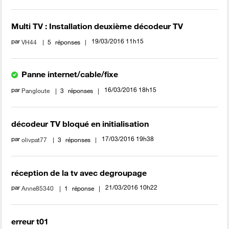
Multi TV : Installation deuxième décodeur TV
par
‎19/03/2016
11h15
VH44
5
réponses
Panne internet/cable/fixe
par
‎16/03/2016
18h15
Pangloute
3
réponses
décodeur TV bloqué en initialisation
par
‎17/03/2016
19h38
olivpat77
3
réponses
réception de la tv avec degroupage
par
‎21/03/2016
10h22
Anne85340
1
réponse
erreur t01