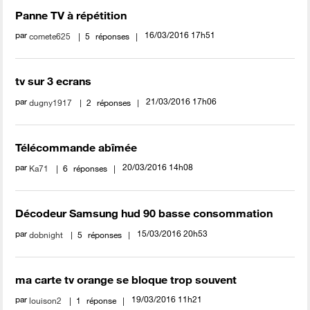
Panne TV à répétition
par
‎16/03/2016
17h51
comete625
5
réponses
tv sur 3 ecrans
par
‎21/03/2016
17h06
dugny1917
2
réponses
Télécommande abîmée
par
‎20/03/2016
14h08
Ka71
6
réponses
Décodeur Samsung hud 90 basse consommation
par
‎15/03/2016
20h53
dobnight
5
réponses
ma carte tv orange se bloque trop souvent
par
‎19/03/2016
11h21
louison2
1
réponse