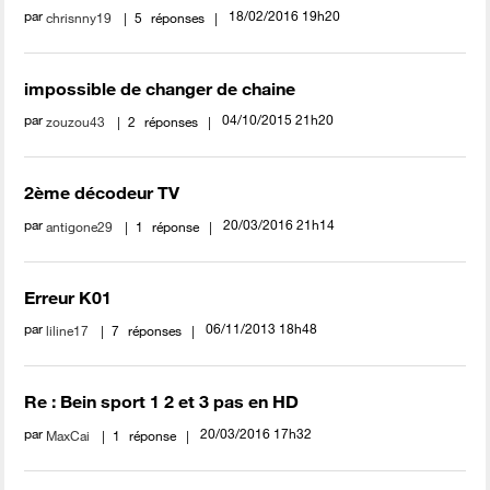
par
‎18/02/2016
19h20
chrisnny19
5
réponses
impossible de changer de chaine
par
‎04/10/2015
21h20
zouzou43
2
réponses
2ème décodeur TV
par
‎20/03/2016
21h14
antigone29
1
réponse
Erreur K01
par
‎06/11/2013
18h48
liline17
7
réponses
Re : Bein sport 1 2 et 3 pas en HD
par
‎20/03/2016
17h32
MaxCai
1
réponse