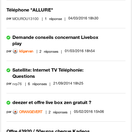
Téléphone "ALLURE"
par
‎04/03/2016
18h30
MOUROU13100
1
réponse
Demande conseils concernant Livebox
play
par
‎01/03/2016
18h54
kilgarvan
2
réponses
Satellite: Internet TV Téléphonie:
Questions
par
‎21/09/2014
18h25
nrp76
6
réponses
deezer et offre live box zen gratuit ?
par
‎05/02/2016
15h06
ORANGEVERT
2
réponses
Offre 43920 / 50euros cheque Kadeos