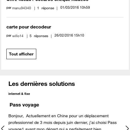
par
‎01/03/2016
10h59
manu94340
1
réponse
carte pour decodeur
par
‎26/02/2016
15h10
willo14
5
réponses
Tout afficher
Les dernières solutions
internet & fixe
Pass voyage
Bonjour, Actuellement en Chine pour un déplacement
professionnel de 3 mois depuis juin dernier, j’ai choisi Pass
voyage1 avant mon départ qui a parfaitement bien