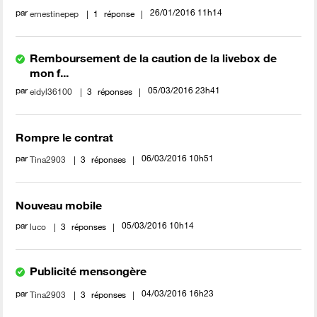
par
‎26/01/2016
11h14
ernestinepep
1
réponse
Remboursement de la caution de la livebox de
mon f...
par
‎05/03/2016
23h41
eidyl36100
3
réponses
Rompre le contrat
par
‎06/03/2016
10h51
Tina2903
3
réponses
Nouveau mobile
par
‎05/03/2016
10h14
luco
3
réponses
Publicité mensongère
par
‎04/03/2016
16h23
Tina2903
3
réponses