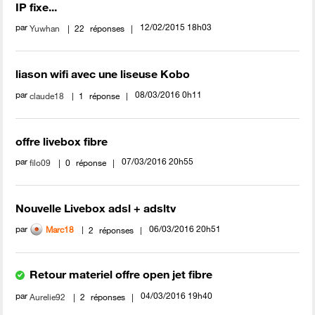
IP fixe...
par
‎12/02/2015
18h03
Yuwhan
22
réponses
liason wifi avec une liseuse Kobo
par
‎08/03/2016
0h11
claude18
1
réponse
offre livebox fibre
par
‎07/03/2016
20h55
filo09
0
réponse
Nouvelle Livebox adsl + adsltv
par
‎06/03/2016
20h51
Marc18
2
réponses
Retour materiel offre open jet fibre
par
‎04/03/2016
19h40
Aurelie92
2
réponses