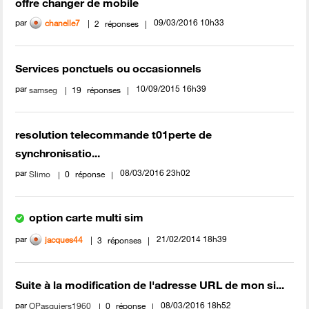
offre changer de mobile
par
‎09/03/2016
10h33
chanelle7
2
réponses
Services ponctuels ou occasionnels
par
‎10/09/2015
16h39
samseg
19
réponses
resolution telecommande t01perte de
synchronisatio...
par
‎08/03/2016
23h02
Slimo
0
réponse
option carte multi sim
par
‎21/02/2014
18h39
jacques44
3
réponses
Suite à la modification de l'adresse URL de mon si...
par
‎08/03/2016
18h52
OPasquiers1960
0
réponse