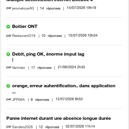
par
‎14/07/2026
19h19
jeromeloyer93
14
réponses
Boitier ONT
par
‎15/07/2026
10h34
RestaurantO18
10
réponses
Debit, ping OK, énorme imput lag
!
par
‎21/06/2024
2h32
Varimatz
17
réponses
orange, erreur auhentification.. dans application
...
par
‎12/07/2026
9h52
JPP66A
8
réponses
Panne internet durant une absence longue durée
par
‎02/07/2026
11h14
Sanders2026
12
réponses