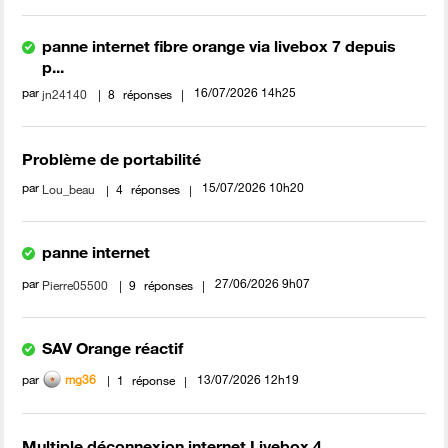
panne internet fibre orange via livebox 7 depuis
p...
par
‎16/07/2026
14h25
jn24140
8
réponses
Problème de portabilité
par
‎15/07/2026
10h20
Lou_beau
4
réponses
panne internet
par
‎27/06/2026
9h07
Pierre05500
9
réponses
SAV Orange réactif
par
‎13/07/2026
12h19
mg36
1
réponse
Multiple déconnexion internet Livebox 4