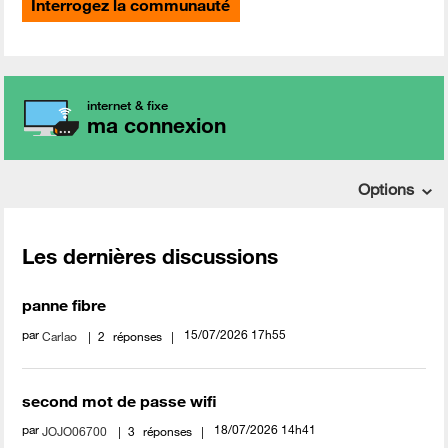
Interrogez la communauté
internet & fixe
ma connexion
Options
Les dernières discussions
panne fibre
par
‎15/07/2026
17h55
Carlao
2
réponses
second mot de passe wifi
par
‎18/07/2026
14h41
JOJO06700
3
réponses