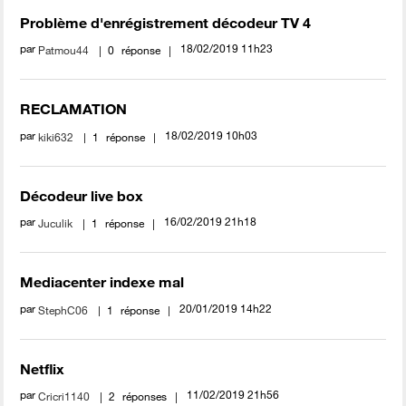
Problème d'enrégistrement décodeur TV 4
par
‎18/02/2019
11h23
Patmou44
0
réponse
RECLAMATION
par
‎18/02/2019
10h03
kiki632
1
réponse
Décodeur live box
par
‎16/02/2019
21h18
Juculik
1
réponse
Mediacenter indexe mal
par
‎20/01/2019
14h22
StephC06
1
réponse
Netflix
par
‎11/02/2019
21h56
Cricri1140
2
réponses