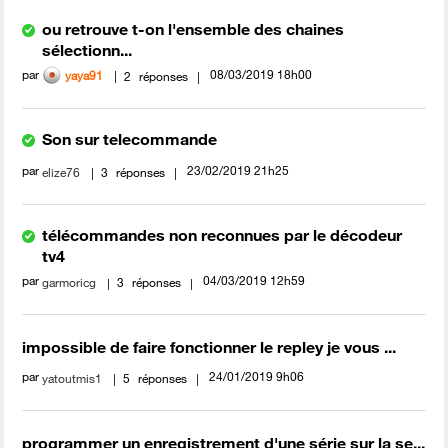
ou retrouve t-on l'ensemble des chaines
sélectionn...
par
‎08/03/2019
18h00
yaya91
2
réponses
Son sur telecommande
par
‎23/02/2019
21h25
elize76
3
réponses
télécommandes non reconnues par le décodeur
tv4
par
‎04/03/2019
12h59
garmoricg
3
réponses
impossible de faire fonctionner le repley je vous ...
par
‎24/01/2019
9h06
yatoutmis1
5
réponses
programmer un enregistrement d'une série sur la se...