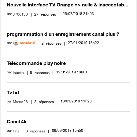
Nouvelle interface TV Orange => nulle & inacceptab...
par
‎25/07/2018
21h03
JP06130
27
réponses
programmation d'un enregistrement canal plus ?
par
‎27/01/2019
18h22
merida13
2
réponses
Télécommande play noire
par
‎19/01/2019
13h01
louciie
5
réponses
Tv hd
par
‎18/01/2019
11h23
Mariez28
2
réponses
Canal 4k
par
‎09/09/2018
15h50
Rhz
8
réponses