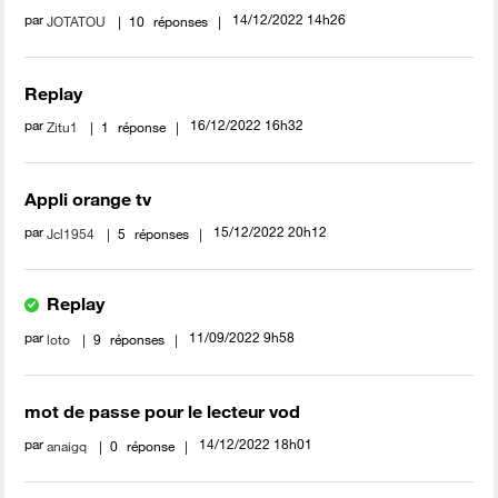
par
‎14/12/2022
14h26
JOTATOU
10
réponses
Replay
par
‎16/12/2022
16h32
Zitu1
1
réponse
Appli orange tv
par
‎15/12/2022
20h12
Jcl1954
5
réponses
Replay
par
‎11/09/2022
9h58
loto
9
réponses
mot de passe pour le lecteur vod
par
‎14/12/2022
18h01
anaigq
0
réponse