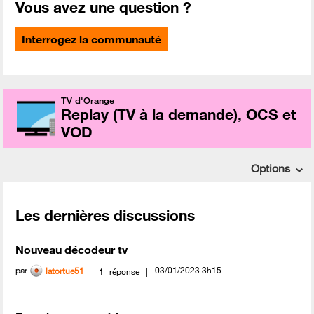
Vous avez une question ?
Interrogez la communauté
TV d'Orange
Replay (TV à la demande), OCS et
VOD
Options
Les dernières discussions
Nouveau décodeur tv
par
‎03/01/2023
3h15
latortue51
1
réponse