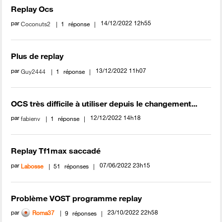
Replay Ocs
par
‎14/12/2022
12h55
Coconuts2
1
réponse
Plus de replay
par
‎13/12/2022
11h07
Guy2444
1
réponse
OCS très difficile à utiliser depuis le changement...
par
‎12/12/2022
14h18
fabienv
1
réponse
Replay Tf1max saccadé
par
‎07/06/2022
23h15
Labosse
51
réponses
Problème VOST programme replay
par
‎23/10/2022
22h58
Roma37
9
réponses