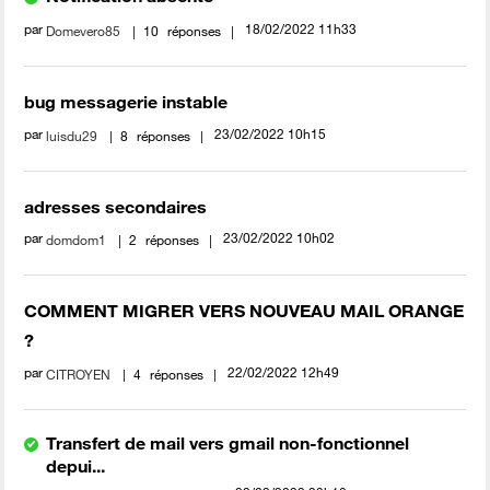
par
‎18/02/2022
11h33
Domevero85
10
réponses
bug messagerie instable
par
‎23/02/2022
10h15
luisdu29
8
réponses
adresses secondaires
par
‎23/02/2022
10h02
domdom1
2
réponses
COMMENT MIGRER VERS NOUVEAU MAIL ORANGE
?
par
‎22/02/2022
12h49
CITROYEN
4
réponses
Transfert de mail vers gmail non-fonctionnel
depui...