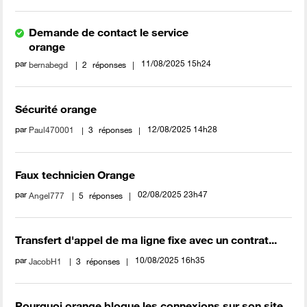
Demande de contact le service
orange
par
‎11/08/2025
15h24
bernabegd
2
réponses
Sécurité orange
par
‎12/08/2025
14h28
Paul470001
3
réponses
Faux technicien Orange
par
‎02/08/2025
23h47
Angel777
5
réponses
Transfert d'appel de ma ligne fixe avec un contrat...
par
‎10/08/2025
16h35
JacobH1
3
réponses
Pourquoi orange bloque les connexions sur son site...