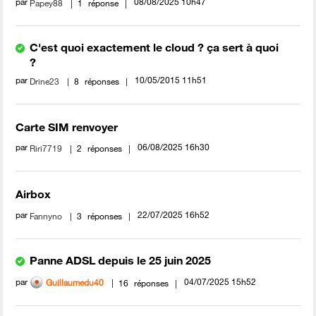
par
‎08/08/2025
10h47
Papey88
1
réponse
C'est quoi exactement le cloud ? ça sert à quoi
?
par
‎10/05/2015
11h51
Drine23
8
réponses
Carte SIM renvoyer
par
‎06/08/2025
16h30
Riri7719
2
réponses
Airbox
par
‎22/07/2025
16h52
Fannyno
3
réponses
Panne ADSL depuis le 25 juin 2025
par
‎04/07/2025
15h52
Guillaumedu40
16
réponses