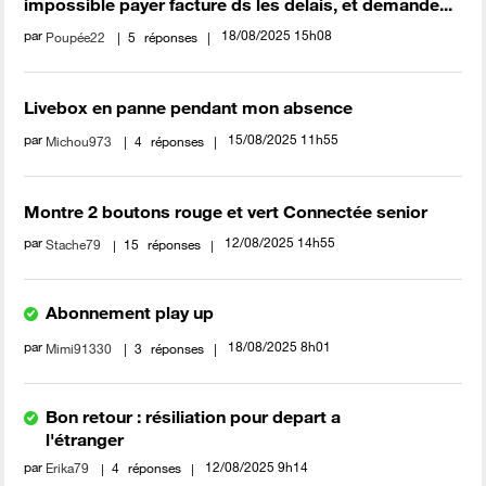
impossible payer facture ds les delais, et demande...
par
‎18/08/2025
15h08
Poupée22
5
réponses
Livebox en panne pendant mon absence
par
‎15/08/2025
11h55
Michou973
4
réponses
Montre 2 boutons rouge et vert Connectée senior
par
‎12/08/2025
14h55
Stache79
15
réponses
Abonnement play up
par
‎18/08/2025
8h01
Mimi91330
3
réponses
Bon retour : résiliation pour depart a
l'étranger
par
‎12/08/2025
9h14
Erika79
4
réponses