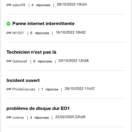
par
‎28/10/2022
10h54
sabor59
4
réponses
Panne internet intermittente
par
‎16/10/2022
16h02
fifi1931
6
réponses
Technicien n'est pas là
par
‎20/10/2022
12h58
Gattewell
9
réponses
Incident ouvert
par
‎28/10/2022
11h37
PhildeCancale
1
réponse
problème de disque dur EO1
par
‎22/02/2020
22h26
noèmie
4
réponses