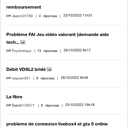
remboursement
par
‎23/10/2022
11h31
Jeanmi31780
4
réponses
Problème FAI Jeu vidéo valorant (demande aide
tech...
par
‎26/10/2022
8h17
Psychotique
13
réponses
Débit VDSL2 bridé
par
‎26/10/2022
8h49
requiem351
9
réponses
La fibre
par
‎25/10/2022
19h18
Babeth140271
9
réponses
probleme de connexion livebox4 et gta 5 online