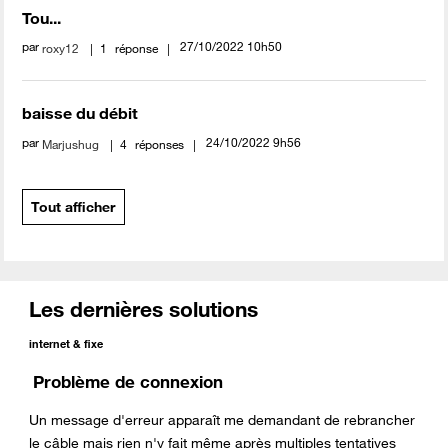
Tou...
par
‎27/10/2022
10h50
roxy12
1
réponse
baisse du débit
par
‎24/10/2022
9h56
Marjushug
4
réponses
Tout afficher
Les dernières solutions
internet & fixe
Problème de connexion
Un message d'erreur apparaît me demandant de rebrancher
le câble mais rien n'y fait même après multiples tentatives