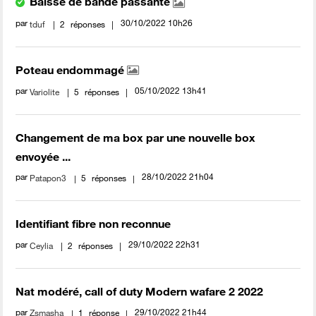
Baisse de bande passante
par
‎30/10/2022
10h26
tduf
2
réponses
Poteau endommagé
par
‎05/10/2022
13h41
Variolite
5
réponses
Changement de ma box par une nouvelle box
envoyée ...
par
‎28/10/2022
21h04
Patapon3
5
réponses
Identifiant fibre non reconnue
par
‎29/10/2022
22h31
Ceylia
2
réponses
Nat modéré, call of duty Modern wafare 2 2022
par
‎29/10/2022
21h44
Zsmasha
1
réponse