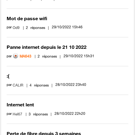
Mot de passe wifi
par
‎29/10/2022
15h46
Od9
2
réponses
Panne internet depuis le 21 10 2022
par
‎29/10/2022
15h31
MA643
2
réponses
:(
par
‎28/10/2022
23h40
CALIR
4
réponses
Internet lent
par
‎28/10/2022
22h20
Hel67
3
réponses
Perte de fibre depuis 3 semaines