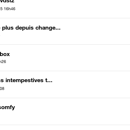
vdsl2
15
16h46
plus depuis change...
8
ebox
h26
intempestives t...
08
 somfy