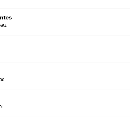
antes
h54
00
01