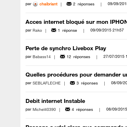
par
‎09/09/201
chaibriant
2
réponses
Acces internet bloqué sur mon IPHON
par
‎09/09/2015
21h57
Rako
1
réponse
Perte de synchro Livebox Play
par
‎27/07/2015
Babass14
12
réponses
Quelles procédures pour demander un
par
‎08/09/2
SEBLAFLECHE
3
réponses
Debit internet Instable
par
‎08/09/201
Michel40390
4
réponses