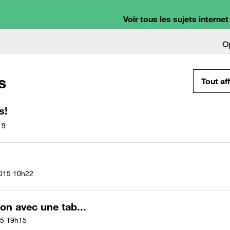
Voir tous les sujets internet
O
s
Tout af
s!
19
2015
10h22
ion avec une tab...
15
19h15