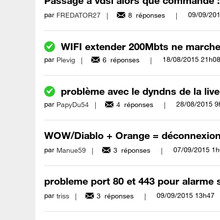
Passage a vdsl alors que commande :
par
‎09/09/20
FREDATOR27
8
réponses
WIFI extender 200Mbts ne marche 
par
‎18/08/2015
21h0
Plevig
6
réponses
problème avec le dyndns de la liv
par
‎28/08/2015
9
PapyDu54
4
réponses
WOW/Diablo + Orange = déconnexions 
par
‎07/09/2015
1h
Manue59
3
réponses
probleme port 80 et 443 pour alarme
par
‎09/09/2015
13h47
triss
3
réponses