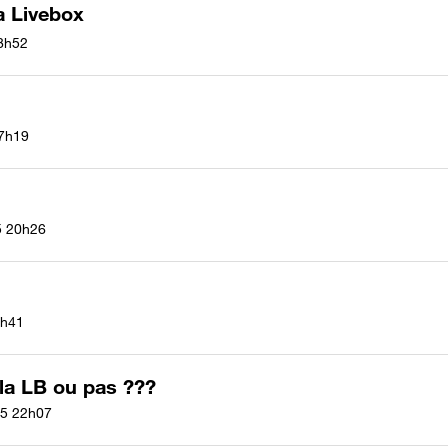
a Livebox
8h52
7h19
5
20h26
h41
la LB ou pas ???
15
22h07