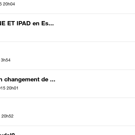
5
20h04
E ET IPAD en Es...
13h54
 changement de ...
015
20h01
5
20h52