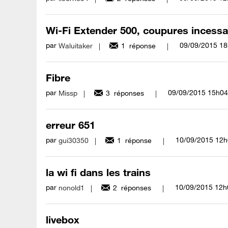
Wi-Fi Extender 500, coupures incess
par
‎09/09/2015
18
Waluitaker
1
réponse
Fibre
par
‎09/09/2015
15h04
Missp
3
réponses
erreur 651
par
‎10/09/2015
12h
gui30350
1
réponse
la wi fi dans les trains
par
‎10/09/2015
12h
nonold1
2
réponses
livebox