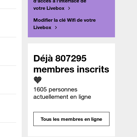
d'accès à l'interface de
votre Livebox
Modifier la clé Wifi de votre
Livebox
Déjà 807295
membres inscrits
🧡
1605 personnes
actuellement en ligne
Tous les membres en ligne