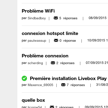
Problème WiFi
par
‎08/09/2015
Sindbadboy
5
réponses
connexion hotspot limite
par
‎10/09/2015
1
paulwassup
0
réponse
Problème connexion
par
‎07/09/2015
2
scherding
2
réponses
Première installation Livebox Play
par
‎31/08/
Maxence_69005
7
réponses
quelle box
par
‎09/09/2015
12
licorne54
2
réponses