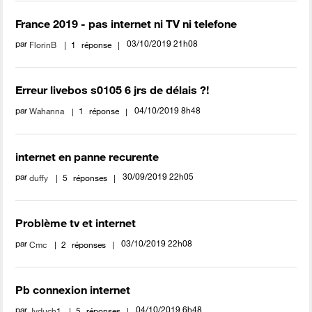
France 2019 - pas internet ni TV ni telefone
par
‎03/10/2019
21h08
FlorinB
1
réponse
Erreur livebos s0105 6 jrs de délais ?!
par
‎04/10/2019
8h48
Wahanna
1
réponse
internet en panne recurente
par
‎30/09/2019
22h05
duffy
5
réponses
Problème tv et internet
par
‎03/10/2019
22h08
Cmc
2
réponses
Pb connexion internet
par
‎04/10/2019
6h48
Jyduch1
5
réponses