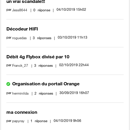
un vrai scandale!!!
par
‎04/10/2019
15h02
Jess8644
0
réponse
Décodeur HIFI
par
‎03/10/2019
11h13
roguedas
3
réponses
Débit 4g Flybox divisé par 10
par
‎02/10/2019
22h44
Franck_27
3
réponses
Organisation du portail Orange
par
‎30/09/2019
16h07
herminilda
2
réponses
ma connexion
par
‎04/10/2019
9h56
papyray
1
réponse