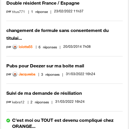
Double résident France / Espagne
par
‎23/02/2022
11h37
titus771
1
réponse
changement de formule sans consentement du
titulai...
par
‎20/03/2014
7h08
lolotte55
6
réponses
Pubs pour Deezer sur ma boite mail
par
‎31/03/2022
16h24
Jacquesba
3
réponses
Suivi de ma demande de résiliation
par
‎31/03/2022
16h24
kebra12
2
réponses
C'est moi ou TOUT est devenu compliqué chez
ORANGE...