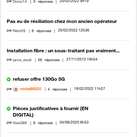
par
‎20/02/2022
9h19
Domo14
3
réponses
Pas eu de résiliation chez mon ancien opérateur
par
‎20/02/2022
12h36
Rémi59
6
réponses
Installation fibre : un sous-traitant pas vraiment...
par
‎27/11/2013
19h54
jarvis_excel
56
réponses
refuser offre 130Go 5G
par
‎19/02/2022
11h27
michel89320
4
réponses
Pièces justificatives à fournir (EN
DIGITAL)
par
‎04/08/2020
8h53
AlexG88
6
réponses