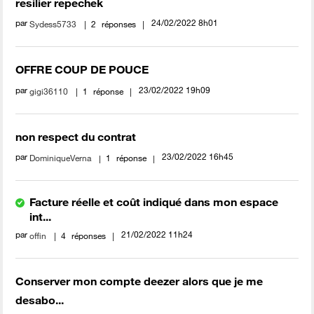
resilier repechek
par
‎24/02/2022
8h01
Sydess5733
2
réponses
OFFRE COUP DE POUCE
par
‎23/02/2022
19h09
gigi36110
1
réponse
non respect du contrat
par
‎23/02/2022
16h45
DominiqueVerna
1
réponse
Facture réelle et coût indiqué dans mon espace
int...
par
‎21/02/2022
11h24
offin
4
réponses
Conserver mon compte deezer alors que je me
desabo...