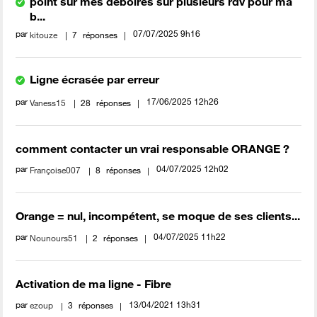
point sur mes deboires sur plusieurs rdv pour ma
b...
par
‎07/07/2025
9h16
kitouze
7
réponses
Ligne écrasée par erreur
par
‎17/06/2025
12h26
Vaness15
28
réponses
comment contacter un vrai responsable ORANGE ?
par
‎04/07/2025
12h02
Françoise007
8
réponses
Orange = nul, incompétent, se moque de ses clients...
par
‎04/07/2025
11h22
Nounours51
2
réponses
Activation de ma ligne - Fibre
par
‎13/04/2021
13h31
ezoup
3
réponses