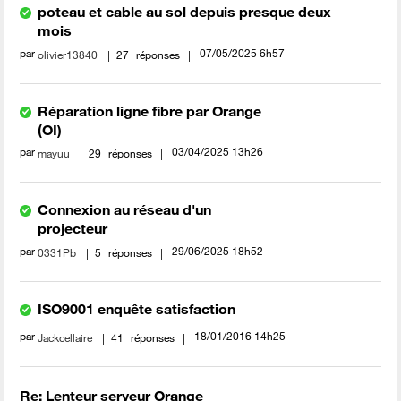
poteau et cable au sol depuis presque deux
mois
par
‎07/05/2025
6h57
olivier13840
27
réponses
Réparation ligne fibre par Orange
(OI)
par
‎03/04/2025
13h26
mayuu
29
réponses
Connexion au réseau d'un
projecteur
par
‎29/06/2025
18h52
0331Pb
5
réponses
ISO9001 enquête satisfaction
par
‎18/01/2016
14h25
Jackcellaire
41
réponses
Re: Lenteur serveur Orange