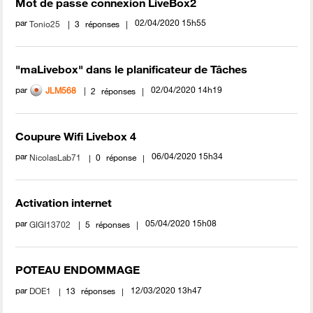
Mot de passe connexion LiveBox2
par
‎02/04/2020
15h55
Tonio25
3
réponses
"maLivebox" dans le planificateur de Tâches
par
‎02/04/2020
14h19
JLM568
2
réponses
Coupure Wifi Livebox 4
par
‎06/04/2020
15h34
NicolasLab71
0
réponse
Activation internet
par
‎05/04/2020
15h08
GIGI13702
5
réponses
POTEAU ENDOMMAGE
par
‎12/03/2020
13h47
DOE1
13
réponses