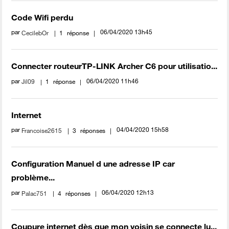
Code Wifi perdu
par
‎06/04/2020
13h45
CecilebOr
1
réponse
Connecter routeurTP-LINK Archer C6 pour utilisatio...
par
‎06/04/2020
11h46
Jil09
1
réponse
Internet
par
‎04/04/2020
15h58
Francoise2615
3
réponses
Configuration Manuel d une adresse IP car
problème...
par
‎06/04/2020
12h13
Palac751
4
réponses
Coupure internet dès que mon voisin se connecte lu...