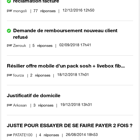
réclamation facture
par
‎12/12/2016
12h50
mongoli
77
réponses
Demande de remboursement nouveau client
refusé
par
‎02/09/2018
17h41
Zerrouk
5
réponses
Résilier offre mobile d'un pack sosh + livebox fib...
par
‎18/12/2018
17h01
fourza
2
réponses
Justificatif de domicile
par
‎19/12/2018
13h31
Arkosan
3
réponses
JUSTE POUR ESSAYER DE SE FAIRE PAYER 2 FOIS ?
par
‎26/08/2014
18h53
PATATE100
4
réponses