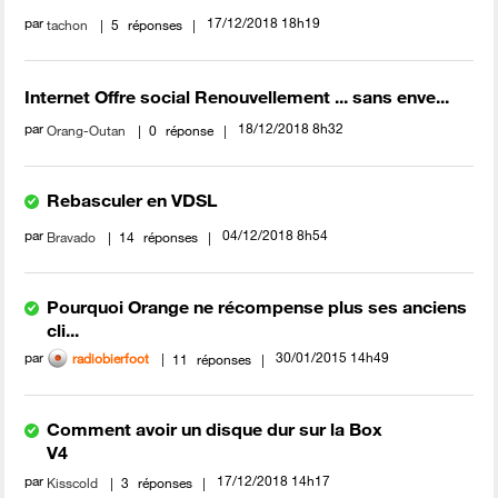
par
‎17/12/2018
18h19
tachon
5
réponses
Internet Offre social Renouvellement ... sans enve...
par
‎18/12/2018
8h32
Orang-Outan
0
réponse
Rebasculer en VDSL
par
‎04/12/2018
8h54
Bravado
14
réponses
Pourquoi Orange ne récompense plus ses anciens
cli...
par
‎30/01/2015
14h49
radiobierfoot
11
réponses
Comment avoir un disque dur sur la Box
V4
par
‎17/12/2018
14h17
Kisscold
3
réponses