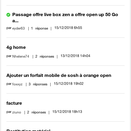
Passage offre live box zen a offre open up 50 Go
a...
par
‎15/12/2018
6h55
eyder63
1
réponse
4g home
par
‎13/12/2018
14h04
Nhelene74
2
réponses
Ajouter un forfait mobile de sosh à orange open
par
‎15/12/2018
19h02
foxxyz
3
réponses
facture
par
‎15/12/2018
18h13
ziuno
2
réponses
Restitution matériel